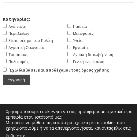
Κατηγορίες:
Ανάπτυξη
Παιδεία
Περιβάλλον
Μεταφορές
Εξυπηρέτηση του Πολίτη
Υγεία
Αγροτική Οικονομία
Εργασία
Τουρισμός
Ανοικτή διακυβέρνηση
Πολιτισμός
Γενική ενημέρωση
Έχω διαβάσει και αποδέχομαι τους όρους χρήσης
Χρησιμοποιούμε cookies για να σας προσφέρουμε την καλύτερη
εμπειρία στον ιστότοπό μας.
Μπορείτε να μάθετε περισσότερα σχετικά με τα cookies που
Μεγάλου Αλεξάνδρου και Διοικητηρίου |
χρησιμοποιούμε ή να τα απενεργοποιήσετε, κάνοντας κλικ στις
Τηλέφωνο: 2467350200 | Email:
.
Ρυθμίσεις