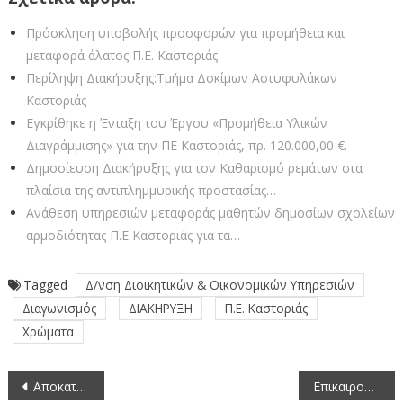
Πρόσκληση υποβολής προσφορών για προμήθεια και
μεταφορά άλατος Π.Ε. Καστοριάς
Περίληψη Διακήρυξης:Τμήμα Δοκίμων Αστυφυλάκων
Καστοριάς
Εγκρίθηκε η Ένταξη του Έργου «Προμήθεια Υλικών
Διαγράμμισης» για την ΠΕ Καστοριάς, πρ. 120.000,00 €.
Δημοσίευση Διακήρυξης για τον Καθαρισμό ρεμάτων στα
πλαίσια της αντιπλημμυρικής προστασίας…
Ανάθεση υπηρεσιών μεταφοράς μαθητών δημοσίων σχολείων
αρμοδιότητας Π.Ε Καστοριάς για τα…
Tagged
Δ/νση Διοικητικών & Οικονομικών Υπηρεσιών
Διαγωνισμός
ΔΙΑΚΗΡΥΞΗ
Π.Ε. Καστοριάς
Χρώματα
Πλοήγηση
Αποκατάσταση και επαναλειτουργία των αντλιοστασίων άρδευσης στην Ιεροπηγή, πρ. 36.000,00 €.
Eπικαιροποίηση στοιχείων Αθλητικών Συλλόγων Π.Ε. Καστοριάς για την έκδοση βεβαίωσης Ηλεκτρονικού Μητρώου Γ.Γ.Α.