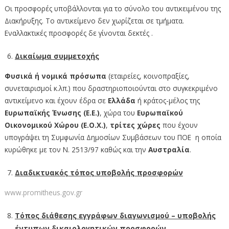
Οι προσφορές υποβάλλονται για το σύνολο του αντικειμένου της
Διακήρυξης. Το αντικείμενο δεν χωρίζεται σε τμήματα.
Εναλλακτικές προσφορές δε γίνονται δεκτές .
Δικαίωμα συμμετοχής
Φυσικά ή νομικά πρόσωπα
(εταιρείες, κοινοπραξίες,
συνεταιρισμοί κ.λπ.) που δραστηριοποιούνται στο συγκεκριμένο
αντικείμενο και έχουν έδρα σε
Ελλάδα
ή κράτος-μέλος της
Ευρωπαϊκής Ένωσης (Ε.Ε.)
, χώρα του
Ευρωπαϊκού
Οικονομικού Χώρου (Ε.Ο.Χ.)
,
τρίτες χώρες
που έχουν
υπογράψει τη Συμφωνία Δημοσίων Συμβάσεων του ΠΟΕ η οποία
κυρώθηκε με τον Ν. 2513/97 καθώς και την
Αυστραλία
.
Διαδικτυακός τόπος υποβολής προσφορών
www.promitheus.gov.gr
Τόπος διάθεσης εγγράφων διαγωνισμού – υποβολής
έντυπων δικαιολογητικών προσφορών