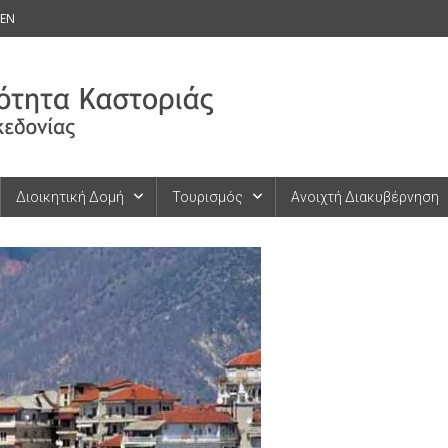
EN
Διοικητική Δομή
Τουρισμός
Ανοιχτή Διακυβέρνηση