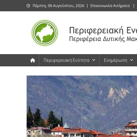
Skip
Πέμπτη, 06 Αυγούστου, 2026
Επικοινωνία-Αιτήματα
to
content
Περιφερειακή Ενότητα Καστοριάς
Περιφερειακή Ενότητα Καστοριάς
Περιφερειακή Ενότητα
Ενημέρωση