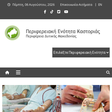
Skip
Πέμπτη, 06 Αυγούστου, 2026
Επικοινωνία-Αιτήματα
EN
to
content
Περιφερειακή Ενότητα Καστοριάς
Περιφερειακή Ενότητα Καστοριάς