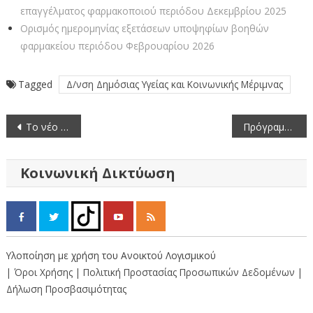
επαγγέλματος φαρμακοποιού περιόδου Δεκεμβρίου 2025
Ορισμός ημερομηνίας εξετάσεων υποψηφίων βοηθών
φαρμακείου περιόδου Φεβρουαρίου 2026
Tagged
Δ/νση Δημόσιας Υγείας και Κοινωνικής Μέριμνας
Πλοήγηση
Το νέο Δ.Σ τον Ναυτικού Ομίλου Καστοριας υποδέχτηκε ο Αντιπεριφερειάρχης Καστοριάς
Πρόγραμμα Εορτασμού Εθνικής Επετείου 25ης Μαρτίου 1821
άρθρων
Κοινωνική Δικτύωση
Υλοποίηση με χρήση του Ανοικτού Λογισμικού
| Όροι Χρήσης
| Πολιτική Προστασίας Προσωπικών Δεδομένων
|
Δήλωση Προσβασιμότητας