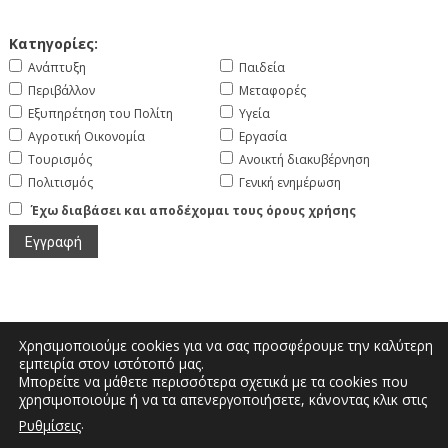
Κατηγορίες:
Ανάπτυξη
Παιδεία
Περιβάλλον
Μεταφορές
Εξυπηρέτηση του Πολίτη
Υγεία
Αγροτική Οικονομία
Εργασία
Τουρισμός
Ανοικτή διακυβέρνηση
Πολιτισμός
Γενική ενημέρωση
Έχω διαβάσει και αποδέχομαι τους όρους χρήσης
Χρησιμοποιούμε cookies για να σας προσφέρουμε την καλύτερη
εμπειρία στον ιστότοπό μας.
Μπορείτε να μάθετε περισσότερα σχετικά με τα cookies που
Μεγάλου Αλεξάνδρου και Διοικητηρίου |
χρησιμοποιούμε ή να τα απενεργοποιήσετε, κάνοντας κλικ στις
Τηλέφωνο: 2467350200 | Email:
.
Ρυθμίσεις
info.kastoria@pdm.gov.gr