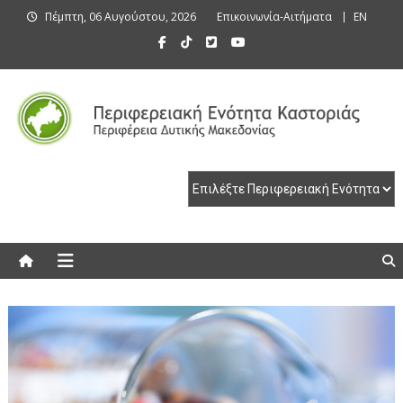
Skip
Πέμπτη, 06 Αυγούστου, 2026
Επικοινωνία-Αιτήματα
EN
to
content
Περιφερειακή Ενότητα Καστοριάς
Περιφερειακή Ενότητα Καστοριάς