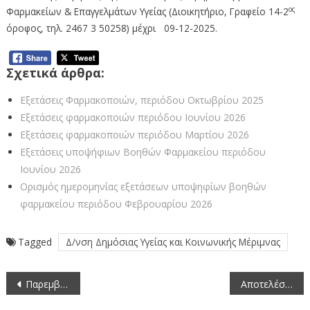
ος
Φαρμακείων & Επαγγελμάτων Υγείας (Διοικητήριο, Γραφείο 14-2
όροφος, τηλ. 2467 3 50258) μέχρι 09-12-2025.
Σχετικά άρθρα:
Εξετάσεις Φαρμακοποιών, περιόδου Οκτωβρίου 2025
Εξετάσεις φαρμακοποιών περιόδου Ιουνίου 2026
Εξετάσεις φαρμακοποιών περιόδου Μαρτίου 2026
Εξετάσεις υποψήφιων Βοηθών Φαρμακείου περιόδου
Ιουνίου 2026
Ορισμός ημερομηνίας εξετάσεων υποψηφίων βοηθών
φαρμακείου περιόδου Φεβρουαρίου 2026
Tagged
Δ/νση Δημόσιας Υγείας και Κοινωνικής Μέριμνας
Πλοήγηση
Παρεμβάσεις Συντήρησης Οδικού Δικτύου στην Περιοχή Γράμμου από την Π.Ε. Καστοριάς.
Αποτελέσματα πρόσληψης ενός (1) κτηνιάτρου με σύμβαση ΙΔΟΧ στην Π.Ε. Καστοριάς
άρθρων