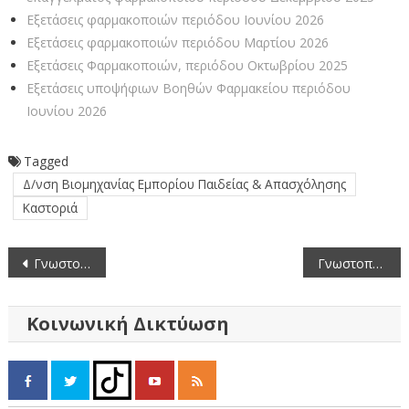
Εξετάσεις φαρμακοποιών περιόδου Ιουνίου 2026
Εξετάσεις φαρμακοποιών περιόδου Μαρτίου 2026
Εξετάσεις Φαρμακοποιών, περιόδου Οκτωβρίου 2025
Εξετάσεις υποψήφιων Βοηθών Φαρμακείου περιόδου
Ιουνίου 2026
Tagged
Δ/νση Βιομηχανίας Εμπορίου Παιδείας & Απασχόλησης
Καστοριά
Πλοήγηση
Γνωστοποίηση Λειτουργίας βιοτεχνίας ζαχαροπλαστικής «ΑΦΟΙ Π. ΠΑΠΑΝΔΡΕΟΥ Ο.Β.Ε.» (αρ. γνωστ. 1254941.002)
Γνωστοποίηση Λειτουργίας μεταποιητικής επιχείρησης γουνοποιητικής δραστηριότητας και επεξεργασίας γουνοφόρων δερμάτων «ΠΕΤΡΟΣ ΣΤΕΦ. ΚΟΥΣΤΑΣ ΚΑΙ ΣΙΑ ΕΒΕΕ» (αρ. γνωστ. 1253897.001)
άρθρων
Κοινωνική Δικτύωση