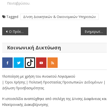
Πενταβρύσου.
Tagged
Δ/νση Διοικητικών & Οικονομικών Υπηρεσιών
Πλοήγηση
Ο Πρόεδρος και Μέλη της Ελληνικής Κωπηλατικής Ομοσπονδίας στον Αντιπεριφερειάρχη Καστοριάς.
Ενημερωτική Συνάντηση με θέμα: Απολογισμός 1ου εξαμήνου 2021 στην ΠΕ Καστοριάς
άρθρων
Κοινωνική Δικτύωση
Υλοποίηση με χρήση του Ανοικτού Λογισμικού
| Όροι Χρήσης
| Πολιτική Προστασίας Προσωπικών Δεδομένων
|
Δήλωση Προσβασιμότητας
Η ιστοσελίδα αναπτύχθηκε από στελέχη της Δ/νσης Διαφάνειας και
Ηλεκτρονικής Διακυβέρνησης