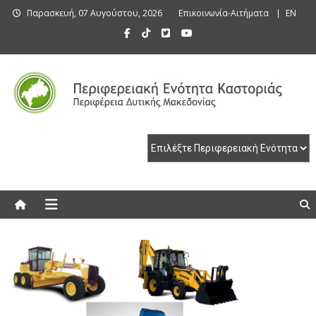
Skip
Παρασκευή, 07 Αυγούστου, 2026
Επικοινωνία-Αιτήματα
EN
to
content
Περιφερειακή Ενότητα Καστοριάς
Περιφερειακή Ενότητα Καστοριάς