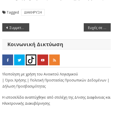
Tagged
ΔΙΑΚΗΡΥΞΗ
Πλοήγηση
Συμμετοχή των δράσεων για οικονομική στήριξη της νομαδικής μελισσοκομίας -μετακινήσεων έτους 2025.
Ευχές σε Γηροκομείο, ΚΑΠΗ και Λαϊκή Αγορά από τον Αντιπεριφερειάρχη Καστοριάς και τον Θ. Αντιπεριφερειάρχη
άρθρων
Κοινωνική Δικτύωση
Υλοποίηση με χρήση του Ανοικτού Λογισμικού
| Όροι Χρήσης
| Πολιτική Προστασίας Προσωπικών Δεδομένων
|
Δήλωση Προσβασιμότητας
Η ιστοσελίδα αναπτύχθηκε από στελέχη της Δ/νσης Διαφάνειας και
Ηλεκτρονικής Διακυβέρνησης