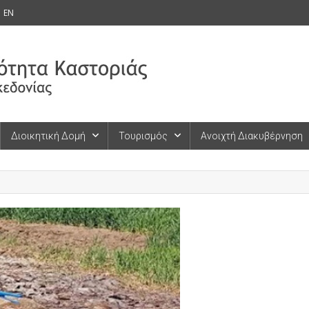
EN
Διοικητική Δομή
Τουρισμός
Ανοιχτή Διακυβέρνηση