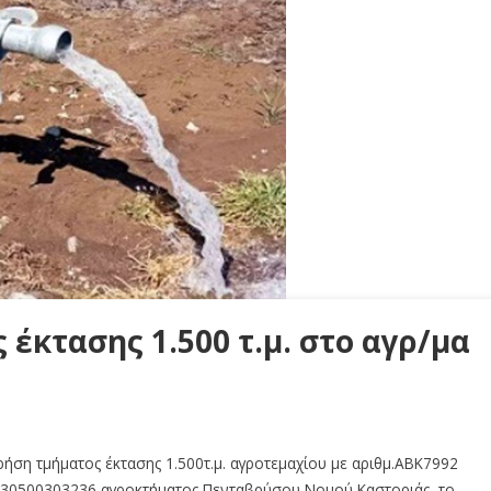
έκτασης 1.500 τ.μ. στο αγρ/μα
ήση τμήματος έκτασης 1.500τ.μ. αγροτεμαχίου με αριθμ.ΑΒΚ7992
 230500303236 αγροκτήματος Πενταβρύσου Νομού Καστοριάς, το