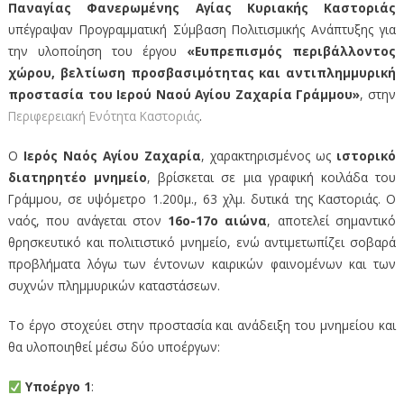
Παναγίας Φανερωμένης Αγίας Κυριακής Καστοριάς
υπέγραψαν Προγραμματική Σύμβαση Πολιτισμικής Ανάπτυξης για
την υλοποίηση του έργου
«Ευπρεπισμός περιβάλλοντος
χώρου, βελτίωση προσβασιμότητας και αντιπλημμυρική
προστασία του Ιερού Ναού Αγίου Ζαχαρία Γράμμου»
, στην
Περιφερειακή Ενότητα Καστοριάς
.
Ο
Ιερός Ναός Αγίου Ζαχαρία
, χαρακτηρισμένος ως
ιστορικό
διατηρητέο μνημείο
, βρίσκεται σε μια γραφική κοιλάδα του
Γράμμου, σε υψόμετρο 1.200μ., 63 χλμ. δυτικά της Καστοριάς. Ο
ναός, που ανάγεται στον
16ο-17ο αιώνα
, αποτελεί σημαντικό
θρησκευτικό και πολιτιστικό μνημείο, ενώ αντιμετωπίζει σοβαρά
προβλήματα λόγω των έντονων καιρικών φαινομένων και των
συχνών πλημμυρικών καταστάσεων.
Το έργο στοχεύει στην προστασία και ανάδειξη του μνημείου και
θα υλοποιηθεί μέσω δύο υποέργων:
Υποέργο 1
: