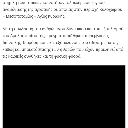
στήριξη των τοπικών κοινοτήτων, ολοκλήρωσε εργασίες
αναβάθμισης της αγροτικής οδοποιίας στην περιοχή Καλοχωρίου
– Μεσοποταμίας – Αγίας Κυριακής.
Με τη συνδρομή του ανθρώπινου δυναμικού και του εξοπλισμού
του Αμαξοστασίου της, πραγματοποιήθηκαν παρεμβάσεις
διάνοιξης, διαμόρφωσης και εξομάλυνσης του οδοστρώματος,
καθώς και αποκατάστασης των φθορών που είχαν προκληθεί από
τις καιρικές συνθήκες και τη φυσική φθορά.