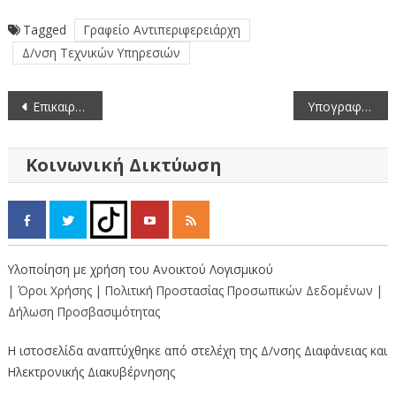
Tagged
Γραφείο Αντιπεριφερειάρχη
Δ/νση Τεχνικών Υπηρεσιών
Πλοήγηση
Eπικαιροποιημένος πίνακας ειδικευόμενων και υποψήφιων ιατρών για ειδίκευση στο Γενικό Νοσοκομείο Καστοριάς
Υπογραφή προγραμματικής σύμβασης για την ανάδειξη του Ιερού Ναού Αγίου Ζαχαρία Γράμμου
άρθρων
Κοινωνική Δικτύωση
Υλοποίηση με χρήση του Ανοικτού Λογισμικού
| Όροι Χρήσης
| Πολιτική Προστασίας Προσωπικών Δεδομένων
|
Δήλωση Προσβασιμότητας
Η ιστοσελίδα αναπτύχθηκε από στελέχη της Δ/νσης Διαφάνειας και
Ηλεκτρονικής Διακυβέρνησης