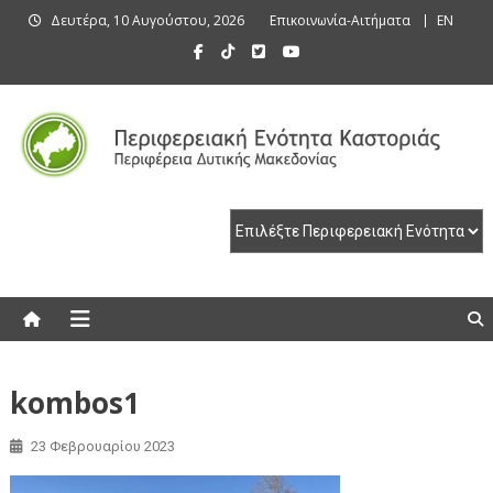
Skip
Δευτέρα, 10 Αυγούστου, 2026
Επικοινωνία-Αιτήματα
EN
to
content
Περιφερειακή Ενότητα Καστοριάς
Περιφερειακή Ενότητα Καστοριάς
kombos1
23 Φεβρουαρίου 2023