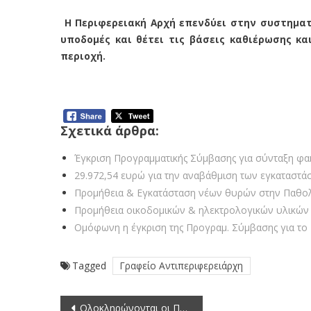
Η Περιφερειακή Αρχή επενδύει στην συστηματ
υποδομές και θέτει τις βάσεις καθιέρωσης κ
περιοχή.
Σχετικά άρθρα:
Έγκριση Προγραμματικής Σύμβασης για σύνταξη φακ
29.972,54 ευρώ για την αναβάθμιση των εγκαταστά
Προμήθεια & Εγκατάσταση νέων θυρών στην Παθολ
Προμήθεια οικοδομικών & ηλεκτρολογικών υλικών 
Ομόφωνη η έγκριση της Προγραμ. Σύμβασης για το 
Tagged
Γραφείο Αντιπεριφερειάρχη
Πλοήγηση
Ολοκληρώνονται οι Παρεμβάσεις-Ασφαλτοστρώσεις στην Ε.Ο.22 από τον Κόμβο του Κύρου προς το Κ.Τ.Ε.Ο. της Π.Ε. Καστοριάς.