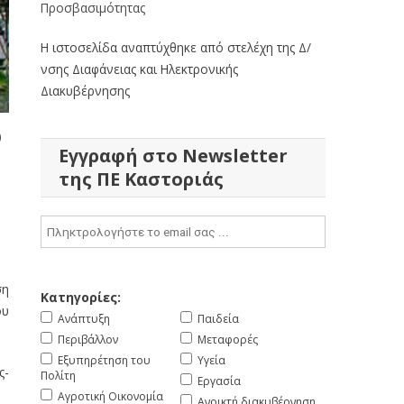
Προσβασιμότητας
Η ιστοσελίδα αναπτύχθηκε από στελέχη της Δ/
νσης Διαφάνειας και Ηλεκτρονικής
Διακυβέρνησης
ό
Εγγραφή στο Newsletter
της ΠΕ Καστοριάς
ση
Κατηγορίες:
ου
Ανάπτυξη
Παιδεία
Περιβάλλον
Μεταφορές
Εξυπηρέτηση του
Υγεία
ς-
Πολίτη
Εργασία
Αγροτική Οικονομία
Ανοικτή διακυβέρνηση