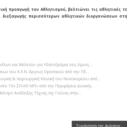
ική προαγωγή του Αθλητισμού, βελτιώνει τις αθλητικές τ
αι διεξαγωγής περισσότερων αθλητικών διοργανώσεων στ
έλων και Μελετών για Υδατοδρόμια στις λίμνες…
σεων του Κ.Ε.Ν. Άργους Ορεστικού από την ΠΕ…
ογική & Χειρουργική Κλινική του Νοσοκομείου από…
στο 15ο ΣΠ«XV ΜΠ» από την Περιφέρεια Δυτικής…
Κέντρο Ανάδειξης Τέχνης της Γούνας στην…
Συνάντηση της Αντιπεριφερειάρχη Καστοριάς με το νέο Δ.Σ. του Συλλόγου Εθελοντών Αιμοδοτών Ν. Καστοριάς.