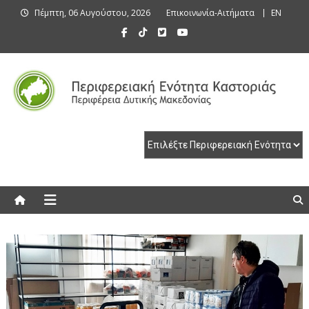
Skip
Πέμπτη, 06 Αυγούστου, 2026
Επικοινωνία-Αιτήματα
EN
to
content
Περιφερειακή Ενότητα Καστοριάς
Περιφερειακή Ενότητα Καστοριάς