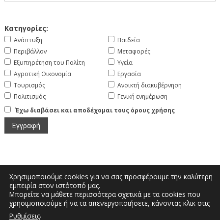
Κατηγορίες:
Ανάπτυξη
Παιδεία
Περιβάλλον
Μεταφορές
Εξυπηρέτηση του Πολίτη
Υγεία
Αγροτική Οικονομία
Εργασία
Τουρισμός
Ανοικτή διακυβέρνηση
Πολιτισμός
Γενική ενημέρωση
Έχω διαβάσει και αποδέχομαι τους όρους χρήσης
Χρησιμοποιούμε cookies για να σας προσφέρουμε την καλύτερη
εμπειρία στον ιστότοπό μας.
Μπορείτε να μάθετε περισσότερα σχετικά με τα cookies που
Μεγάλου Αλεξάνδρου και Διοικητηρίου |
χρησιμοποιούμε ή να τα απενεργοποιήσετε, κάνοντας κλικ στις
Τηλέφωνο: 2467350200 | Email:
.
Ρυθμίσεις