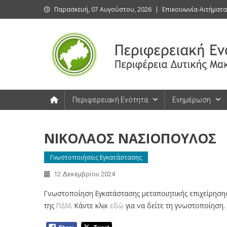
Skip
Παρασκευή, 07 Αυγούστου, 2026
Επικοινωνία-Αιτήματα
to
content
Περιφερειακή Ενότητα Καστοριάς
Περιφερειακή Ενότητα Καστοριάς
Περιφερειακή Ενότητα
Ενημέρωση
ΝΙΚΟΛΑΟΣ ΝΑΣΙΟΠΟΥΛΟΣ
Γνωστοποιήσεις Εγκατάστασης
12 Δεκεμβρίου 2024
Γνωστοποίηση Εγκατάστασης μεταποιητικής επιχείρηση
της
ΠΔΜ
. Κάντε κλικ
εδώ
για να δείτε τη γνωστοποίηση.