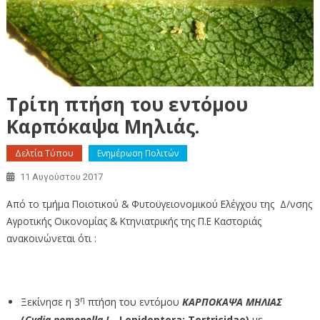
Τρίτη πτήση του εντόμου
Καρπόκαψα Μηλιάς.
Δελτία Τύπου
Ενημέρωση Πολιτών
11 Αυγούστου 2017
Από το τμήμα Ποιοτικού & Φυτοϋγειονομικού Ελέγχου της Δ/νσης
Αγροτικής Οικονομίας & Κτηνιατρικής της Π.Ε Καστοριάς
ανακοινώνεται ότι :
η
Ξεκίνησε η 3
πτήση του εντόμου
ΚΑΡΠΟΚΑΨΑ ΜΗΛΙΑΣ
(
Cydia
pomonella
L.,
Lepidoptera:
Tortricidae)
με