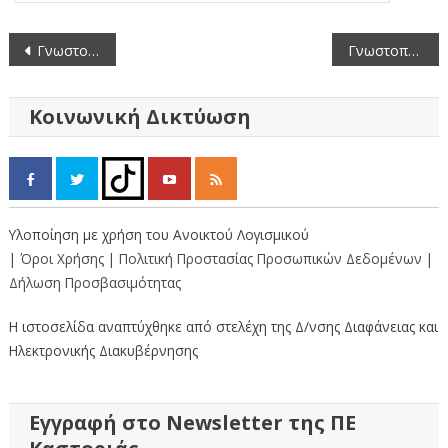
Πλοήγηση
Γνωστοποίηση Εγκατάστασης GLOW ΓΟΥΝΑΡΙΚΑ ΜΟΝΟΠΡΟΣΩΠΗ ΕΠΕ
Γνωστοποίηση Εγκατάστασης ΞΑΝΘΟΠΟΥΛΟΣ ΝΙΚΟΛΑΟΣ
άρθρων
Κοινωνική Δικτύωση
Υλοποίηση με χρήση του Ανοικτού Λογισμικού
| Όροι Χρήσης
| Πολιτική Προστασίας Προσωπικών Δεδομένων
|
Δήλωση Προσβασιμότητας
Η ιστοσελίδα αναπτύχθηκε από στελέχη της Δ/νσης Διαφάνειας και
Ηλεκτρονικής Διακυβέρνησης
Εγγραφή στο Newsletter της ΠΕ