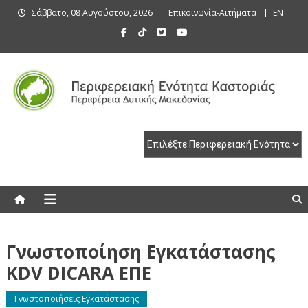
Skip
Σάββατο, 08 Αυγούστου, 2026
Επικοινωνία-Αιτήματα
EN
to
content
Περιφερειακή Ενότητα Καστοριάς
Περιφερειακή Ενότητα Καστοριάς
Γνωστοποίηση Εγκατάστασης
KDV DICARA ΕΠΕ
Γνωστοποιήσεις Εγκατάστασης