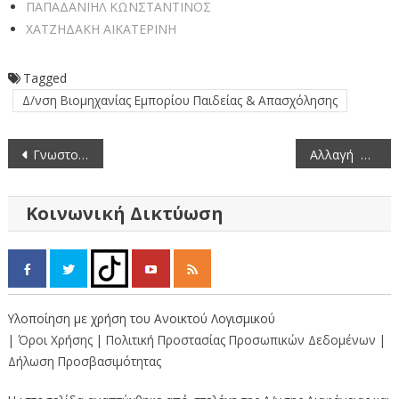
ΠΑΠΑΔΑΝΙΗΛ ΚΩΝΣΤΑΝΤΙΝΟΣ
ΧΑΤΖΗΔΑΚΗ ΑΙΚΑΤΕΡΙΝΗ
Tagged
Δ/νση Βιομηχανίας Εμπορίου Παιδείας & Απασχόλησης
Πλοήγηση
Γνωστοποίηση Εγκατάστασης επαγγελματικού εργαστηρίου Κατασκευής Ξυλουργικών Προϊόντων ΚΩΣΤΑΣ ΝΙΚΟΥ (αρ. γνωστ. 1201106)
Αλλαγή Σκυτάλης στην Περιφερειακή Ενότητα Καστοριάς. Παράδοση-Παραλαβή Αντιπεριφερειάρχη.
άρθρων
Κοινωνική Δικτύωση
Υλοποίηση με χρήση του Ανοικτού Λογισμικού
| Όροι Χρήσης
| Πολιτική Προστασίας Προσωπικών Δεδομένων
|
Δήλωση Προσβασιμότητας