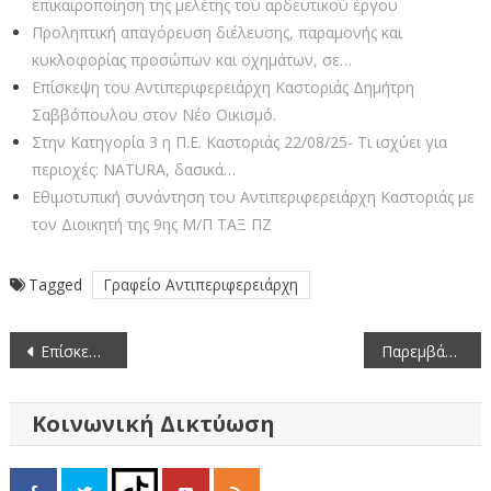
επικαιροποίηση της μελέτης του αρδευτικού έργου
Προληπτική απαγόρευση διέλευσης, παραμονής και
κυκλοφορίας προσώπων και οχημάτων, σε…
Επίσκεψη του Αντιπεριφερειάρχη Καστοριάς Δημήτρη
Σαββόπουλου στον Νέο Οικισμό.
Στην Κατηγορία 3 η Π.Ε. Καστοριάς 22/08/25- Τι ισχύει για
περιοχές: NATURA, δασικά…
Εθιμοτυπική συνάντηση του Αντιπεριφερειάρχη Καστοριάς με
τον Διοικητή της 9ης Μ/Π ΤΑΞ ΠΖ
Tagged
Γραφείο Αντιπεριφερειάρχη
Πλοήγηση
Επίσκεψη της Αντιπεριφερειάρχη Καστοριάς Δ. Κοζατσάνη & του Θ. Αντιπεριφερειάρχη Θ. Μάνου σε Μελάνθιο, Λάγκα, Βράχο.
Παρεμβάσεις από το ανθρώπινο δυναμικό και τα μηχανήματα, του Τμήματος Μηχανολογικού Εξοπλισμού, της Π.Ε. Καστοριάς.
άρθρων
Κοινωνική Δικτύωση