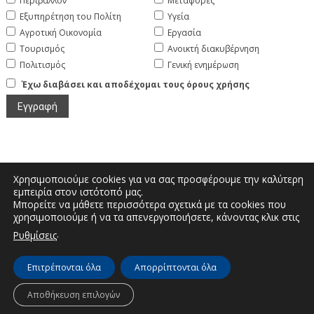
Περιβάλλον
Μεταφορές
Εξυπηρέτηση του Πολίτη
Υγεία
Αγροτική Οικονομία
Εργασία
Τουρισμός
Ανοικτή διακυβέρνηση
Πολιτισμός
Γενική ενημέρωση
Έχω διαβάσει και αποδέχομαι τους όρους χρήσης
Χρησιμοποιούμε cookies για να σας προσφέρουμε την καλύτερη
εμπειρία στον ιστότοπό μας.
Μπορείτε να μάθετε περισσότερα σχετικά με τα cookies που
Μεγάλου Αλεξάνδρου και Διοικητηρίου |
χρησιμοποιούμε ή να τα απενεργοποιήσετε, κάνοντας κλικ στις
Τηλέφωνο: 2467350200 | Email:
.
Ρυθμίσεις
info.kastoria@pdm.gov.gr
Επιτρέπονται όλα
Απορρίπτονται όλα
© Διεύθυνση Διαφάνειας & Ηλεκτρονικής Διακυβέρνησης | Περιφερειακή
Αποθήκευση επιλογών
Ενότητα Καστοριάς | 2026