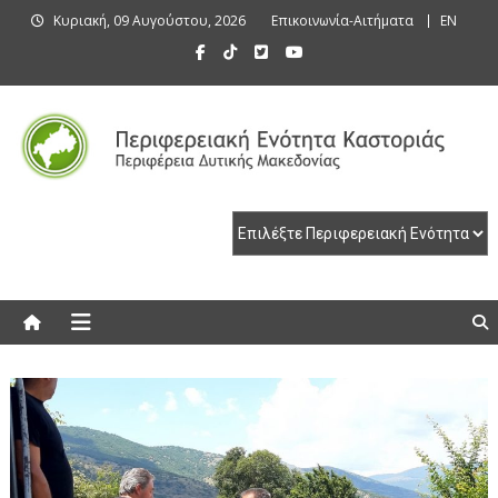
Skip
Κυριακή, 09 Αυγούστου, 2026
Επικοινωνία-Αιτήματα
EN
to
content
Περιφερειακή Ενότητα Καστοριάς
Περιφερειακή Ενότητα Καστοριάς