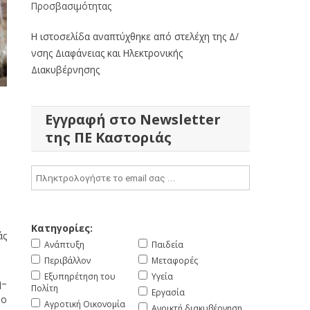
Προσβασιμότητας
Η ιστοσελίδα αναπτύχθηκε από στελέχη της Δ/
νσης Διαφάνειας και Ηλεκτρονικής
Διακυβέρνησης
Εγγραφή στο Newsletter
της ΠΕ Καστοριάς
Κατηγορίες:
άς
Ανάπτυξη
Παιδεία
Περιβάλλον
Μεταφορές
Εξυπηρέτηση του
Υγεία
ή–
Πολίτη
Εργασία
ώο
Αγροτική Οικονομία
Ανοικτή διακυβέρνηση