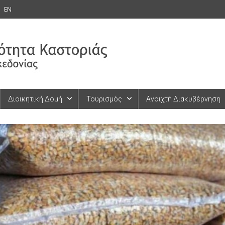
EN
Διοικητική Δομή
Τουρισμός
Ανοιχτή Διακυβέρνηση