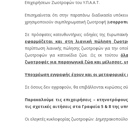
Επιχειρήσεων Ζωοτροφών του Υ.Π.Α.Α.Τ.
Επισημαίνεται ότι στην παραπάνω διαδικασία υπόκειν
χρησιμοποιούν συμπληρωματική ζωοτροφή (
ισορροπ
Σε πρόσφατες κατευθυντήριες οδηγίες της Ευρωπαϊκή
εφαρμόζεται και στη λιανική πώληση ζωοτρ
περίπτωση λιανικής πώλησης ζωοτροφών για την οποί
ζωοτροφών για κατοικίδια ζώα. Ως εκ τούτου
όλ
ζωοτροφές για παραγωγικά ζώα και μέλισσες, υ
Υποχρέωση εγγραφής έχουν και οι μεταφορικές
Σε όσους δεν εγγραφούν, θα επιβάλλονται κυρώσεις σύ
Παρακαλούμε τις επιχειρήσεις – κτηνοτρόφους
τις σχετικές αιτήσεις στα Γραφεία 5 & 8 της υπ
Οι ελεγκτές κυκλοφορίας ζωοτροφών: Δημητρακοπούλο