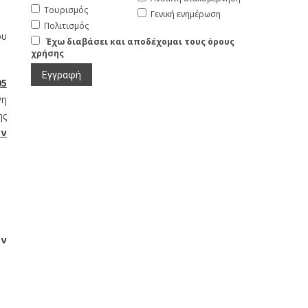
Τουρισμός
Γενική ενημέρωση
Πολιτισμός
υ
Έχω διαβάσει και αποδέχομαι τους όρους
χρήσης
05
νη
ης
υν
υν