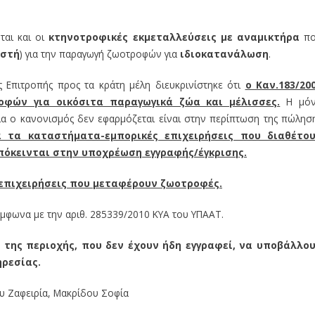
ται και οι
κτηνοτροφικές εκμεταλλεύσεις
με αναμικτήρα
πο
ιστή
) για την παραγωγή ζωοτροφών για
ιδιοκατανάλωση
.
ς Επιτροπής προς τα κράτη μέλη διευκρινίστηκε ότι
ο Καν.183/20
οφών για οικόσιτα παραγωγικά ζώα και μέλισσες.
Η μό
α ο κανονισμός δεν εφαρμόζεται είναι στην περίπτωση της πώλησ
α τα καταστήματα-εμπορικές επιχειρήσεις που διαθέτο
πόκεινται στην υποχρέωση εγγραφής/έγκρισης.
 επιχειρήσεις που μεταφέρουν ζωοτροφές.
μφωνα με την αριθ. 285339/2010 ΚΥΑ του ΥΠΑΑΤ.
 της περιοχής, που δεν έχουν ήδη εγγραφεί, να υποβάλλο
ηρεσίας.
υ Ζαφειρία, Μακρίδου Σοφία