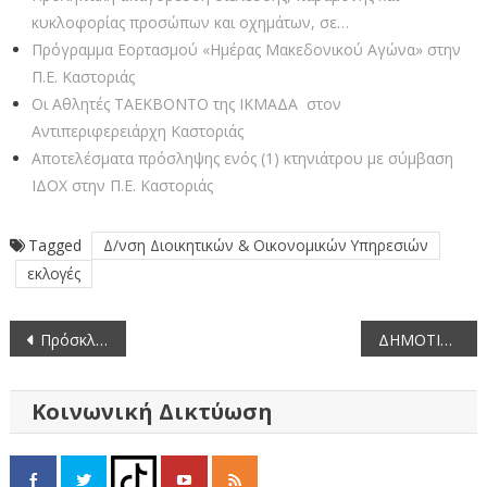
κυκλοφορίας προσώπων και οχημάτων, σε…
Πρόγραμμα Εορτασμού «Ημέρας Μακεδονικού Αγώνα» στην
Π.Ε. Καστοριάς
Οι Αθλητές ΤΑΕΚΒΟΝΤΟ της ΙΚΜΑΔΑ στον
Αντιπεριφερειάρχη Καστοριάς
Αποτελέσματα πρόσληψης ενός (1) κτηνιάτρου με σύμβαση
ΙΔΟΧ στην Π.Ε. Καστοριάς
Tagged
Δ/νση Διοικητικών & Οικονομικών Υπηρεσιών
εκλογές
Πλοήγηση
Πρόσκληση Εκδήλωσης Ενδιαφέροντος δράσης Μ 3.1.2 ΠΑΑ 2014-2022
ΔΗΜΟΤΙΚΕΣ ΕΚΛΟΓΕΣ 2023
άρθρων
Κοινωνική Δικτύωση