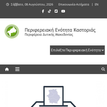
Skip
Σάββατο, 08 Αυγούστου, 2026
Επικοινωνία-Αιτήματα
EN
to
content
Περιφερειακή Ενότητα Καστοριάς
Περιφερειακή Ενότητα Καστοριάς