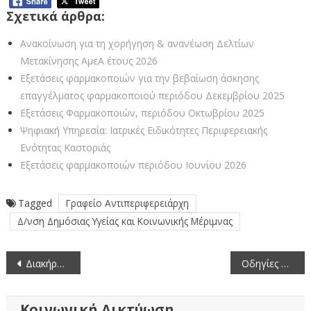
Σχετικά άρθρα:
Ανακοίνωση για τη χορήγηση & ανανέωση Δελτίων
Μετακίνησης ΑμεΑ έτους 2026
Εξετάσεις φαρμακοποιών για την βεβαίωση άσκησης
επαγγέλματος φαρμακοποιού περιόδου Δεκεμβρίου 2025
Εξετάσεις Φαρμακοποιών, περιόδου Οκτωβρίου 2025
Ψηφιακή Υπηρεσία: Ιατρικές Ειδικότητες Περιφερειακής
Ενότητας Καστοριάς
Εξετάσεις φαρμακοποιών περιόδου Ιουνίου 2026
Tagged
Γραφείο Αντιπεριφερειάρχη
Δ/νση Δημόσιας Υγείας και Κοινωνικής Μέριμνας
Πλοήγηση
Διακήρυξη δημοπρασίας για την παραχώρηση κατά χρήση ακινήτου έκτασης 9.452 τ.μ. στο αγρόκτημα Αγίου Αντωνίου, νομού Καστοριάς με σκοπό την παραγωγή αγροτικών προϊόντων
Οδηγίες Προστασίας από Πλημμύρες
άρθρων
Κοινωνική Δικτύωση