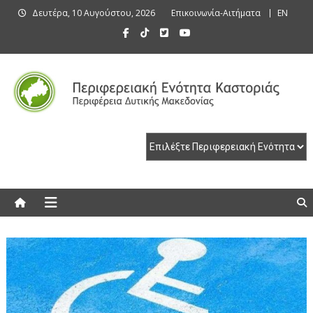
Skip
Δευτέρα, 10 Αυγούστου, 2026
Επικοινωνία-Αιτήματα
EN
to
content
Περιφερειακή Ενότητα Καστοριάς
Περιφερειακή Ενότητα Καστοριάς