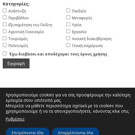
Κατηγορίες:
Ανάπτυξη
Παιδεία
Περιβάλλον
Μεταφορές
Εξυπηρέτηση του Πολίτη
Υγεία
Αγροτική Οικονομία
Εργασία
Τουρισμός
Ανοικτή διακυβέρνηση
Πολιτισμός
Γενική ενημέρωση
Έχω διαβάσει και αποδέχομαι τους όρους χρήσης
Χρησιμοποιούμε cookies για να σας προσφέρουμε την καλύτερη
εμπειρία στον ιστότοπό μας.
Μπορείτε να μάθετε περισσότερα σχετικά με τα cookies που
Μεγάλου Αλεξάνδρου και Διοικητηρίου |
χρησιμοποιούμε ή να τα απενεργοποιήσετε, κάνοντας κλικ στις
Τηλέφωνο: 2467350200 | Email:
.
Ρυθμίσεις
info.kastoria@pdm.gov.gr
Επιτρέπονται όλα
Απορρίπτονται όλα