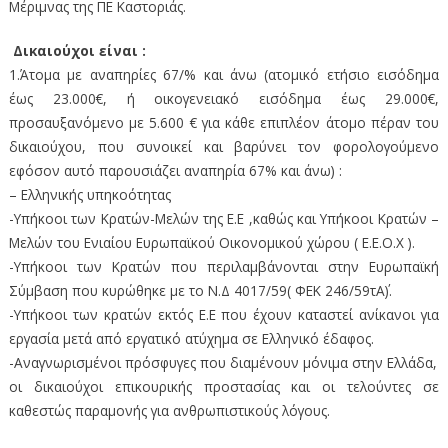
Μέριμνας της ΠΕ Καστοριάς.
Δικαιούχοι είναι :
1.Άτομα με αναπηρίες 67/% και άνω (ατομικό ετήσιο εισόδημα
έως 23.000€, ή οικογενειακό εισόδημα έως 29.000€,
προσαυξανόμενο με 5.600 € για κάθε επιπλέον άτομο πέραν του
δικαιούχου, που συνοικεί και βαρύνει τον φορολογούμενο
εφόσον αυτό παρουσιάζει αναπηρία 67% και άνω) :
– Ελληνικής υπηκοότητας
-Υπήκοοι των Κρατών-Μελών της Ε.Ε ,καθώς και Υπήκοοι Κρατών –
Μελών του Ενιαίου Ευρωπαϊκού Οικονομικού χώρου ( Ε.Ε.Ο.Χ ).
-Υπήκοοι των Κρατών που περιλαμβάνονται στην Ευρωπαϊκή
Σύμβαση που κυρώθηκε με το Ν.Δ 4017/59( ΦΕΚ 246/59τΑ΄).
-Υπήκοοι των κρατών εκτός Ε.Ε που έχουν καταστεί ανίκανοι για
εργασία μετά από εργατικό ατύχημα σε Ελληνικό έδαφος.
-Αναγνωρισμένοι πρόσφυγες που διαμένουν μόνιμα στην Ελλάδα,
οι δικαιούχοι επικουρικής προστασίας και οι τελούντες σε
καθεστώς παραμονής για ανθρωπιστικούς λόγους.