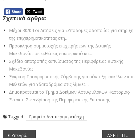
Σχετικά άρθρα:
Μέχρι 30/04 οι Αιτήσεις για «Υποδομές οδοποιίας για στήριξη
της επιχειρηματικότητας στη…
Πρόσκληση συμμετοχής επιχειρήσεων της Δυτικής
Μακεδονίας σε εκθέσεις εσωτερικού και…
Σχέδιο αποτροπής καπνίσματος της Περιφέρειας Δυτικής
Μακεδονίας
Έγκριση Προγραμματικής Σύμβασης για σύνταξη φακέλων και
Μελετών για Υδατοδρόμια στις λίμνες…
Δημοπρατείται το Τμήμα Δοκίμων Αστυφυλάκων Καστοριάς-
Έκτακτη Συνεδρίαση της Περιφερειακής Επιτροπής.
Tagged
Γραφείο Αντιπεριφερειάρχη
Πλοήγηση
Υπεγράφη η Απόφαση για την Οριοθέτηση των Περιοχών και την στεγαστική Συνδρομή των κτίρια που επλήγησαν από χαλαζόπτωση στην Πτεριά και Πτελέα της Π.Ε. Καστοριάς
ΑΣΕΠ : Προκήρυξη 3E/2020 Προκήρυξη του Α.Σ.Ε.Π.για την επιλογή έντεκα (11) μελών στην Αρχή Εξέτασης Προδικαστικών Προσφυγών (Α.Ε.Π.Π.)