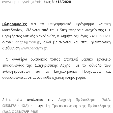
(
www.ependyseis.gr/mis
)
έως 31/12/2020
.
Πληροφορίες
για το Επιχειρησιακό Πρόγραμμα «Δυτική
Μακεδονία», δίδονται από την Ειδική Υπηρεσία Διαχείρισης Ε.Π.
Περιφέρειας Δυτικής Μακεδονίας, κ. Δημήτριος Ρήγας, 2461350929,
e-mail:
drigas@mou.gr
, αλλά βρίσκονται και στην ηλεκτρονική
διεύθυνση
www.pepdym.gr
.
Ο ανωτέρω δικτυακός τόπος αποτελεί βασικό εργαλείο
επικοινωνίας της Διαχειριστικής Αρχής με το σύνολο των
ενδιαφερομένων για το Επιχειρησιακό Πρόγραμμα και
ανακοινώνεται σε αυτόν κάθε σχετική πληροφορία.
Δείτε εδώ αναλυτικά την
Αρχική Πρόσκληση (ΑΔΑ:
ΩΕ3Μ7ΛΨ-1ΧΛ)
και την
1η Τροποποίηση της Πρόσκλησης
(ΑΔΑ:Ω2ΞΝ7ΛΨ-ΡΒ8)