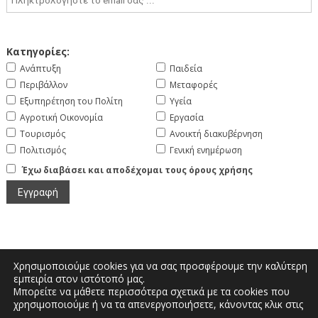
Κατηγορίες:
Ανάπτυξη
Παιδεία
Περιβάλλον
Μεταφορές
Εξυπηρέτηση του Πολίτη
Υγεία
Αγροτική Οικονομία
Εργασία
Τουρισμός
Ανοικτή διακυβέρνηση
Πολιτισμός
Γενική ενημέρωση
Έχω διαβάσει και αποδέχομαι τους όρους χρήσης
Χρησιμοποιούμε cookies για να σας προσφέρουμε την καλύτερη
εμπειρία στον ιστότοπό μας.
Μπορείτε να μάθετε περισσότερα σχετικά με τα cookies που
Μεγάλου Αλεξάνδρου και Διοικητηρίου |
χρησιμοποιούμε ή να τα απενεργοποιήσετε, κάνοντας κλικ στις
Τηλέφωνο: 2467350200 | Email: