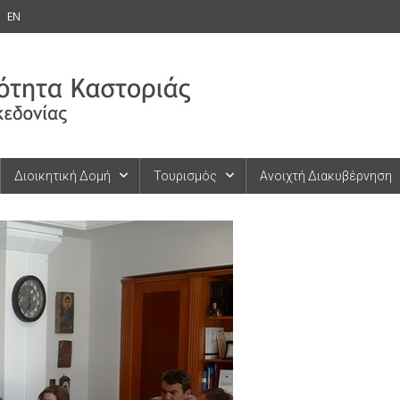
EN
Διοικητική Δομή
Τουρισμός
Ανοιχτή Διακυβέρνηση