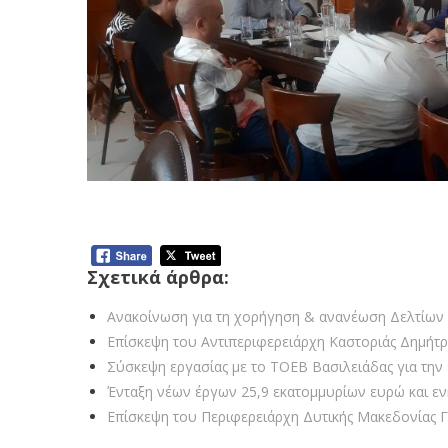
Σχετικά άρθρα:
Ανακοίνωση για τη χορήγηση & ανανέωση Δελτίων 
Επίσκεψη του Αντιπεριφερειάρχη Καστοριάς Δημήτ
Σύσκεψη εργασίας με το ΤΟΕΒ Βασιλειάδας για την 
Ένταξη νέων έργων 25,9 εκατομμυρίων ευρώ και ε
Επίσκεψη του Περιφερειάρχη Δυτικής Μακεδονίας Γ.