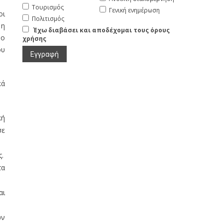
Τουρισμός
Γενική ενημέρωση
οι
Πολιτισμός
 η
Έχω διαβάσει και αποδέχομαι τους όρους
 ο
χρήσης
ου
κά
κή
σε
ς.
τα
αι
ών