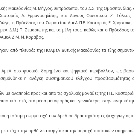
κής Μακεδονίας Μ. Μήγγος, εκπρόσωποι του Δ.Σ. της Ομοσπονδίας, 
αστοριάς Α. Εμμανουηλίδης, και Άργους Ορεστικού Ζ. Τόλκος,
ιώγα, η Πρόεδρος του Σωματείου ΑμεΑ Π.Ε. Καστοριάς Ε. Χρηστάκη,
εΑ Δ.Μ.) Π. Σεμασιώτης και τα μέλη τους, καθώς και ο Πρόεδρος τ
ΑμεΑ Δ.Μ. Ν. Κοράβος.
θηκαν από πλευράς της ΠΟΑμεΑ Δυτικής Μακεδονίας τα εξής σημαντι
ν ΑμεΑ στο φυσικό, δομημένο και ψηφιακό περιβάλλον, ως βασι
πισημάνθηκε η ανάγκη συστηματικού ελέγχου προσβασιμότητας 
 με αναπηρία προς και από τις σχολικές μονάδες της Π.Ε. Καστοριά
αστικό ιστό, στα μέσα μεταφοράς και, γενικότερα, στην κινητικότη
αι η ισότιμη συμμετοχή των ΑμεΑ σε δραστηριότητες ψυχαγωγίας κ
 με στόχο την ορθή λειτουργία και την παροχή ποιοτικών υπηρεσι