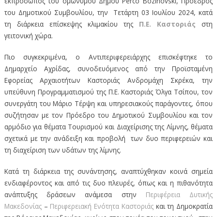
εκπρόσωπος του ομώνυμου Δήμου Perco Bozinovski, Πρόεδρος
του Δημοτικού Συμβουλίου, την Τετάρτη 03 Ιουλίου 2024, κατά
τη διάρκεια επίσκεψης κλιμακίου της
Π.Ε. Καστοριάς
στη
γειτονική χώρα.
Πιο συγκεκριμένα, ο Αντιπεριφερειάρχης επισκέφτηκε το
Δημαρχείο Αχρίδας, συνοδευόμενος από την Προϊσταμένη
Εφορείας Αρχαιοτήτων Καστοριάς Ανδρομάχη Σκρέκα, την
υπεύθυνη Προγραμματισμού της Π.Ε. Καστοριάς Όλγα Τσίπου, τον
συνεργάτη του Μάριο Τέρψη και υπηρεσιακούς παράγοντες, όπου
συζήτησαν με τον Πρόεδρο του Δημοτικού Συμβουλίου και τον
αρμόδιο για θέματα Τουρισμού και Διαχείρισης της Λίμνης, θέματα
σχετικά με την ανάδειξη και προβολή των δυο περιφερειών και
τη διαχείριση των υδάτων της λίμνης.
Κατά τη διάρκεια της συνάντησης, αναπτύχθηκαν κοινά σημεία
ενδιαφέροντος και από τις δυο πλευρές, όπως και η πιθανότητα
ανάπτυξης δράσεων ανάμεσα στην
Περιφέρεια Δυτικής
Μακεδονίας
–
Περιφερειακή Ενότητα Καστοριάς
και τη Δημοκρατία