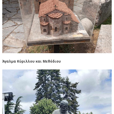
Άγαλμα Κύριλλου και Μεθόδιου