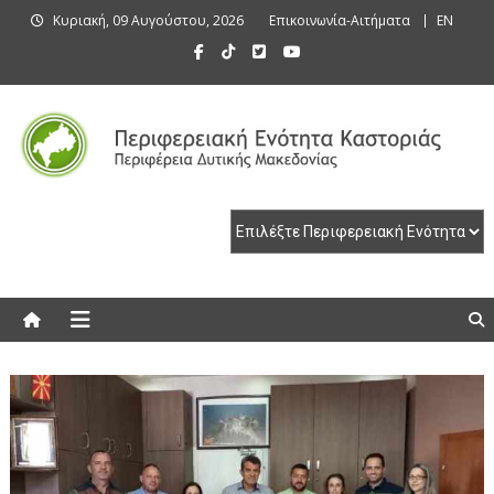
Skip
Κυριακή, 09 Αυγούστου, 2026
Επικοινωνία-Αιτήματα
EN
to
content
Περιφερειακή Ενότητα Καστοριάς
Περιφερειακή Ενότητα Καστοριάς