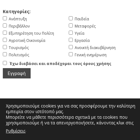
Κατηγορίες:
Ανάπτυξη
Παιδεία
Περιβάλλον
Μεταφορές
Εξυπηρέτηση του Πολίτη
Υγεία
Αγροτική Οικονομία
Εργασία
Τουρισμός
Ανοικτή διακυβέρνηση
Πολιτισμός
Γενική ενημέρωση
Έχω διαβάσει και αποδέχομαι τους όρους χρήσης
Χρησιμοποιούμε cookies για να σας προσφέρουμε την καλύτερη
εμπειρία στον ιστότοπό μας.
Μπορείτε να μάθετε περισσότερα σχετικά με τα cookies που
Μεγάλου Αλεξάνδρου και Διοικητηρίου |
χρησιμοποιούμε ή να τα απενεργοποιήσετε, κάνοντας κλικ στις
Τηλέφωνο: 2467350200 | Email:
.
Ρυθμίσεις
info.kastoria@pdm.gov.gr