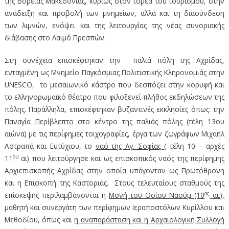
της Βόρειας Μακεδονίας, κυρίως στον τομέα του τουρισμού, στην
ανάδειξη και προβολή των μνημείων, αλλά και τη διασύνδεση
των λιμνών, ενόψει και της λειτουργίας της νέας συνοριακής
διάβασης στο Λαιμό Πρεσπών.
Στη συνέχεια επισκέφτηκαν την παλιά πόλη της Αχρίδας,
ενταγμένη ως Μνημείο Παγκόσμιας Πολιτιστικής Κληρονομιάς στην
UNESCO, το μεσαιωνικό κάστρο που δεσπόζει στην κορυφή και
το ελληνορωμαϊκό θέατρο που φιλοξενεί πλήθος εκδηλώσεων της
πόλης. Παράλληλα, επισκέφτηκαν βυζαντινές εκκλησίες όπως: την
Παναγία Περίβλεπτο
στο κέντρο της παλιάς πόλης (τέλη 13ου
αιώνα) με τις περίφημες τοιχογραφίες, έργα των ζωγράφων Μιχαήλ
Αστραπά και Ευτύχιου, το
ναό της Αγ. Σοφίας
( τέλη 10 – αρχές
ου
11
αι) που λειτούργησε και ως επισκοπικός ναός της περίφημης
Αρχιεπισκοπής Αχρίδας στην οποία υπάγονταν ως Πρωτόθρονη
και η Επισκοπή της Καστοριάς. Στους τελευταίους σταθμούς της
ος
επίσκεψης περιλαμβάνονται η
Μονή του Οσίου Ναούμ (10
αι.),
μαθητή και συνεργάτη των περίφημων Ιεραποστόλων Κυρίλλου και
Μεθοδίου, όπως και
η αναπαράσταση και η Αρχαιολογική Συλλογή