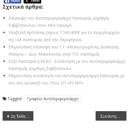
Σχετικά άρθρα:
Επίσκεψη του Αντιπεριφερειάρχη Καστοριάς Δημήτρη
Σαββόπουλου στον Νέο Οικισμό.
Υποβολή πρότασης ύψους 1.500.400€ για το Κειμηλιαρχείο
της Ι.M. Καστοριάς από την Περιφέρεια…
Εθιμοτυπική επίσκεψη του Γ.Γ. Αποκεντρωμένης Διοίκησης
Ηπείρου – Δυτ. Μακεδονίας στην Π.Ε. Καστοριάς
Στην Καστοριά η ΚΕΔΕ– Συνάντηση με τον Αντιπεριφερειάρχη
Καστοριάς Δημήτρη Σαββόπουλο
Εθιμοτυπική συνάντηση του Αντιπεριφερειάρχη Καστοριάς με
τον νέο Διοικητή του 15ου ΣΠ «ΧV ΜΠ»
Tagged
Γραφείο Αντιπεριφερειάρχη
Πλοήγηση
2η Έκθεση Ιστορικών Οχημάτων Καστοριάς με την Ομάδα Κλασικών Οχημάτων & την Υποστήριξης της Π.Ε. Καστοριάς.
Συνάντηση Εργασίας για τη Διαχείριση της Λίμνης μεταξύ εκπροσώπων της ΠΕ Καστοριάς, Δήμου Καστοριάς & στελεχών του ΟΦΥΠΕΚΑ.
άρθρων