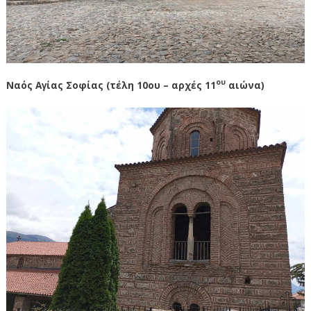
ου
Ναός Αγίας Σοφίας (τέλη 10ου – αρχές 11
αιώνα)