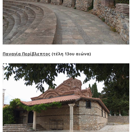
Παναγία Περίβλεπτος
(τέλη 13ου αιώνα)