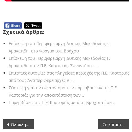
Σχετικά άρθρα:
Επίσκεψη του Περιφερειάρχη Δυτικής Μακεδονίας κ.
Αμανατίδη, στο Φράγμα του Βράχου
Επίσκεψη του Περιφερειάρχη Δυτικής Μακεδονίας Γ.
Αμανατίδη στην Π.Ε. Καστοριάς. Συναντήσεις…
Επιτόπιες αυτοψίες στις πληγείσες περιοχές της Π.Ε. Καστοριάς
από τους Αντιπεριφερειάρχες Δ.…
Σύσκεψη για τον συντονισμό των παρεμβάσεων της Π.Ε.
Καστοριάς για την αποκατάσταση των…
Παρεμβάσεις της Π.Ε. Καστοριάς μετά τις βροχοπτώσεις.
Πλοήγηση
Ολοκληρώθηκαν οι Εκδηλώσεις Εορτασμού της Ημέρας των Ενόπλων Δυνάμεων στην Περιφερειακή Ενότητα Καστοριάς.
Σε κατάσταση Έκτακτης Ανάγκης Πολιτικής Προστασίας οι Δημοτικές Ενότητες Γράμμου, Νεστορίου και Ακριτών του Δήμου Νεστορίου