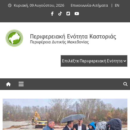
Skip
Κυριακή, 09 Αυγούστου, 2026
Επικοινωνία-Αιτήματα
EN
to
content
Περιφερειακή Ενότητα Καστοριάς
Περιφερειακή Ενότητα Καστοριάς