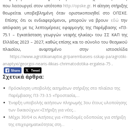
που λειτουργεί στον ιστότοπο
http://opske.gr
. Η αίτηση στήριξης
θεωρείται υποβεβλημένη όταν οριστικοποιηθεί στο ΟΠΣΚΕ.
Επίσης ότι οι ενδιαφερόμενοι, μπορούν να βρουν
εδώ
την
απόφαση με τις λεπτομέρειες εφαρμογής της Παρέμβασης «Π3-
75.1 – Εγκατάσταση γεωργών νεαρής ηλικίας» του ΣΣ ΚΑΠ της
Ελλάδας 2023 – 2027, καθώς επίσης και το σύνολο του θεσμικού
πλαισίου, αναρτημένο στην ιστοσελίδα
https://www.agrotikianaptixi.gr/parembaseis-sskap-pa/agrotiki-
anaptyxi/georgoi-nearis-ilikias-chrimatodotika-ergaleia-75
.
Σχετικά άρθρα:
Πρόσκληση υποβολής αιτημάτων στήριξης στο πλαίσιο της
Παρέμβασης Π3-73-3.5 «Προστασία,…
Έναρξη υποβολής αιτήσεων πληρωμής 3ου έτους υλοποίησης
των δικαιούχων:«Στήριξη για νέες…
Μέχρι 30/04 οι Αιτήσεις για «Υποδομές οδοποιίας για στήριξη
της επιχειρηματικότητας στη…