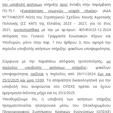
την υποβολή αιτήσεων
στήριξης
προς
ένταξη στην παρέμβαση
Π3-75.1 «
Εγκατάσταση γεωργών νεαρής ηλικίας
» (ΑΔΑ
ΨΓΤΗ4653ΠΓ-ΝΩ0) του Στρατηγικού Σχεδίου Κοινής Αγροτικής
Πολιτικής (ΣΣ ΚΑΠ) της Ελλάδας 2023 – 2027, για το έτος
2021,
τροποποιήθηκε
με την με αρ.πρωτ.: 405453/23-12-2024
απόφαση του Γενικού Γραμματέα Ενωσιακών πόρων και
Υποδομών, μόνο στην παρ. 1 του άρθρου 3, που αφορά την
περίοδο υποβολής αιτήσεων στήριξης- φακέλων υποψηφιότητας.
Σύμφωνα με την παραπάνω απόφαση τροποποίησης,
ως
περίοδος υποβολής αιτήσεων στήριξης
– φακέλων
υποψηφιότητας
ορίζεται
η περίοδος από 29/11/2024
έως και
25/2/2025 και ώρα 13:00
. Τα απαραίτητα δικαιολογητικά για την
υποβολή που αναρτώνται στο ΟΠΣΚΕ πρέπει να έχουν
ημερομηνία έκδοσης μέχρι και τις 25/2/2025.
Υπενθυμίζουμε ότι, η υποβολή των αιτήσεων στήριξης
πραγματοποιείται ηλεκτρονικά μέσω του Ολοκληρωμένου
Πληροφοριακού Συστήματος Κρατικών Ενισχύσεων (ΟΠΣΚΕ)