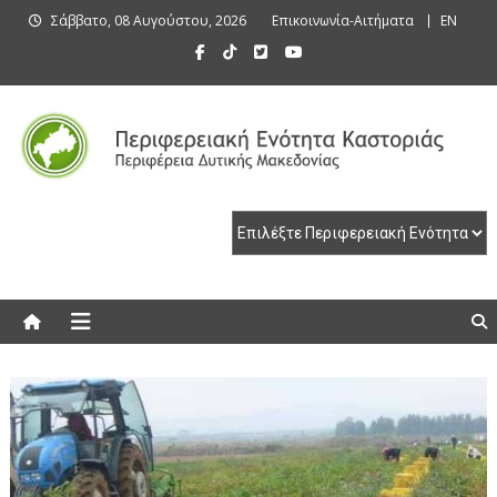
Skip
Σάββατο, 08 Αυγούστου, 2026
Επικοινωνία-Αιτήματα
EN
to
content
Περιφερειακή Ενότητα Καστοριάς
Περιφερειακή Ενότητα Καστοριάς