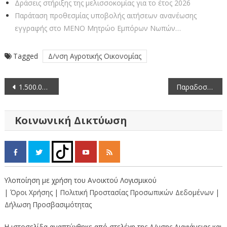
Δράσεις στήριξης της μελισσοκομίας για το έτος 2026
Παράταση προθεσμίας υποβολής αιτήσεων ανανέωσης
εγγραφής στο ΜΕΝΟ Μητρώο Εμπόρων Νωπών…
Tagged
Δ/νση Αγροτικής Οικονομίας
Πλοήγηση
1.500.000€ για τον Εκσυγχρονισμό του Αρδευτικού Δικτύου ΤΟΕΒ Κορεστείων από την Περιφερειακή Ενότητα Καστοριάς.
Παραδοσιακά Πρωτοχρονιάτικα Κάλαντα και Ευχές στον Αντιπεριφερειάρχη Καστοριάς
άρθρων
Κοινωνική Δικτύωση
Υλοποίηση με χρήση του Ανοικτού Λογισμικού
| Όροι Χρήσης
| Πολιτική Προστασίας Προσωπικών Δεδομένων
|
Δήλωση Προσβασιμότητας
Η ιστοσελίδα αναπτύχθηκε από στελέχη της Δ/νσης Διαφάνειας και