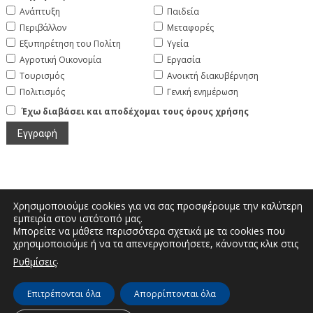
Ανάπτυξη
Παιδεία
Περιβάλλον
Μεταφορές
Εξυπηρέτηση του Πολίτη
Υγεία
Αγροτική Οικονομία
Εργασία
Τουρισμός
Ανοικτή διακυβέρνηση
Πολιτισμός
Γενική ενημέρωση
Έχω διαβάσει και αποδέχομαι τους όρους χρήσης
Χρησιμοποιούμε cookies για να σας προσφέρουμε την καλύτερη
εμπειρία στον ιστότοπό μας.
Μπορείτε να μάθετε περισσότερα σχετικά με τα cookies που
Μεγάλου Αλεξάνδρου και Διοικητηρίου |
χρησιμοποιούμε ή να τα απενεργοποιήσετε, κάνοντας κλικ στις
Τηλέφωνο: 2467350200 | Email:
.
Ρυθμίσεις
info.kastoria@pdm.gov.gr
Επιτρέπονται όλα
Απορρίπτονται όλα