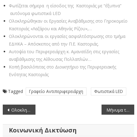
Φωτίζεται σήμερα η είσοδος της Καστοριάς με “έξυπνα”
αυτόνομα φωτιστικά LED
Ολοκληρώθηκαν οι Εργασίες Αναβάθμισης στο Γηροκομείο
Καστοριάς «Λαζάρου και Αθηνάς Ρίζου»,…
Ολοκληρώνονται οι εργασίες ασφαλτόστρωσης στο τμήμα
ΕΔΗΚΑ – Απόσκεπος από την Π.Ε. Καστοριάς.
Αυτοψία του Περιφερειάρχη κ. Αμανατίδη στις εργασίες
αναβάθμισης της Αίθουσας Πολλαπλών…
Κοπή βασιλόπιτας στο Διοικητήριο της Περιφερειακής
Ενότητας Καστοριάς
Tagged
Γραφείο Αντιπεριφερειάρχη
Φωτιστικά LED
Πλοήγηση
Ολοκληρώθηκαν οι Εργασίες Αναβάθμισης στο Γηροκομείο Καστοριάς «Λαζάρου και Αθηνάς Ρίζου», από την Π.Ε. Καστοριάς.
Μήνυμα του Αντιπεριφερειάρχη Καστοριάς προς τους υποψηφίους των Πανελλαδικών.
άρθρων
Κοινωνική Δικτύωση