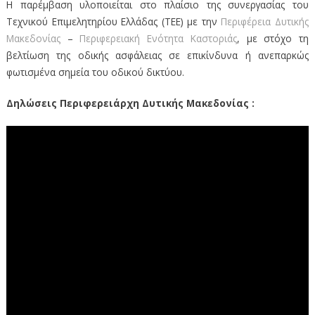
Η παρέμβαση υλοποιείται στο πλαίσιο της συνεργασίας του
Τεχνικού Επιμελητηρίου Ελλάδας (ΤΕΕ) με την
Περιφέρεια Δυτικής
Μακεδονίας
–
Περιφερειακή Ενότητα Καστοριάς
, με στόχο τη
βελτίωση της οδικής ασφάλειας σε επικίνδυνα ή ανεπαρκώς
φωτισμένα σημεία του οδικού δικτύου.
Δηλώσεις Περιφερειάρχη Δυτικής Μακεδονίας :