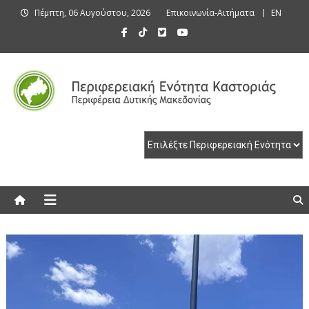
Skip
Πέμπτη, 06 Αυγούστου, 2026
Επικοινωνία-Αιτήματα
EN
to
content
Περιφερειακή Ενότητα Καστοριάς
Περιφερειακή Ενότητα Καστοριάς