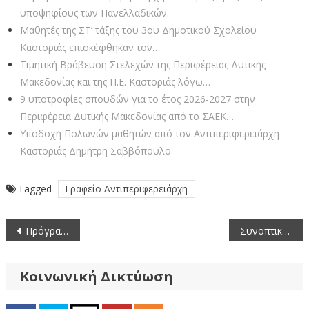
υποψηφίους των Πανελλαδικών.
Μαθητές της ΣΤ’ τάξης του 3ου Δημοτικού Σχολείου
Καστοριάς επισκέφθηκαν τον…
Τιμητική Βράβευση Στελεχών της Περιφέρειας Δυτικής
Μακεδονίας και της Π.Ε. Καστοριάς λόγω…
9 υποτροφίες σπουδών για το έτος 2026-2027 στην
Περιφέρεια Δυτικής Μακεδονίας από το ΣΑEK…
Υποδοχή Πολωνών μαθητών από τον Αντιπεριφερειάρχη
Καστοριάς Δημήτρη Σαββόπουλο
Tagged
Γραφείο Αντιπεριφερειάρχη
Πλοήγηση
Πρόγραμμα ενεργητικής επιτήρησης της λύσσας, για την αξιολόγηση της αποτελεσματικότητας των εμβολιασμών των κόκκινων αλεπούδων για την άνοιξη 2017.
Συνοπτικός διαγωνισμός για την ανάθεση του έργου: «Αποκαταστάσεις και καθαρισμοί στην περιοχή του φράγματος Βασιλειάδας», προϋπολογισμoύ 30.650€
άρθρων
Κοινωνική Δικτύωση