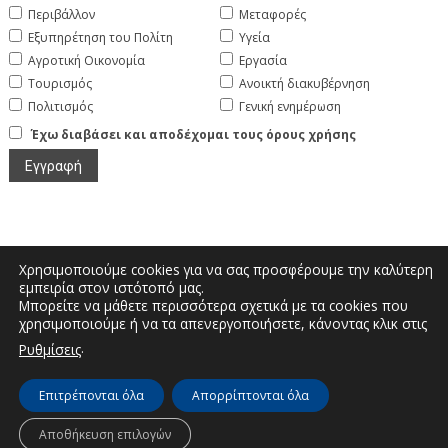
Περιβάλλον
Μεταφορές
Εξυπηρέτηση του Πολίτη
Υγεία
Αγροτική Οικονομία
Εργασία
Τουρισμός
Ανοικτή διακυβέρνηση
Πολιτισμός
Γενική ενημέρωση
Έχω διαβάσει και αποδέχομαι τους όρους χρήσης
Χρησιμοποιούμε cookies για να σας προσφέρουμε την καλύτερη
εμπειρία στον ιστότοπό μας.
Μπορείτε να μάθετε περισσότερα σχετικά με τα cookies που
Μεγάλου Αλεξάνδρου και Διοικητηρίου |
χρησιμοποιούμε ή να τα απενεργοποιήσετε, κάνοντας κλικ στις
Τηλέφωνο: 2467350200 | Email:
.
Ρυθμίσεις
info.kastoria@pdm.gov.gr
Επιτρέπονται όλα
Απορρίπτονται όλα
© Διεύθυνση Διαφάνειας & Ηλεκτρονικής Διακυβέρνησης | Περιφερειακή
Αποθήκευση επιλογών