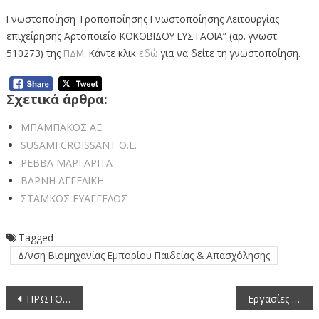
Γνωστοποίηση Τροποποίησης Γνωστοποίησης Λειτουργίας
επιχείρησης Αρτοποιείο ΚΟΚΟΒΙΔΟΥ ΕΥΣΤΑΘΙΑ” (αρ. γνωστ.
510273) της
ΠΔΜ
. Κάντε κλικ
εδώ
για να δείτε τη γνωστοποίηση.
Σχετικά άρθρα:
ΜΠΑΜΠΑΚΟΣ ΑΕ
SUSAMI CROISSANT O.E.
ΡΕΒΒΑ ΜΑΡΓΑΡΙΤΑ
ΒΑΡΝΗ ΑΓΓΕΛΙΚΗ
ΣΤΑΜΚΟΣ ΕΥΑΓΓΕΛΟΣ
Tagged
Δ/νση Βιομηχανίας Εμπορίου Παιδείας & Απασχόλησης
Πλοήγηση
ΠΡΩΤΟΓΕΡΟΥ ΑΙΚΑΤΕΡΙΝΗ
Εργασίες συντήρησης δασικής οδοποιίας σε Πάρκο Εθνικής Συμφιλίωσης, Αλεβίτσα, Χιονάτο και Πολυάνεμο από την Π.Ε. Καστοριάς