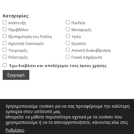
Κατηγορίες:
Ανάπτυξη
Παιδεία
Περιβάλλον
Μεταφορές
Εξυπηρέτηση του Πολίτη
Υγεία
Αγροτική Οικονομία
Εργασία
Τουρισμός
Ανοικτή διακυβέρνηση
Πολιτισμός
Γενική ενημέρωση
Έχω διαβάσει και αποδέχομαι τους όρους χρήσης
Χρησιμοποιούμε cookies για να σας προσφέρουμε την καλύτερη
εμπειρία στον ιστότοπό μας.
Μπορείτε να μάθετε περισσότερα σχετικά με τα cookies που
Μεγάλου Αλεξάνδρου και Διοικητηρίου |
χρησιμοποιούμε ή να τα απενεργοποιήσετε, κάνοντας κλικ στις
Τηλέφωνο: 2467350200 | Email:
.
Ρυθμίσεις
info.kastoria@pdm.gov.gr