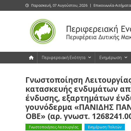
Skip
Παρασκευή, 07 Αυγούστου, 2026
Επικοινωνία-Αιτήματα
to
content
Περιφερειακή Ενότητα Καστοριάς
Περιφερειακή Ενότητα Καστοριάς
Περιφερειακή Ενότητα
Ενημέρωση
Γνωστοποίηση Λειτουργίας
κατασκευής ενδυμάτων απ
ένδυσης, εξαρτημάτων ένδ
γουνόδερμα «ΠΑΝΙΔΗΣ ΠΑ
ΟΒΕ» (αρ. γνωστ. 1268241.0
Γνωστοποιήσεις Λειτουργίας
Ενημέρωση Πολιτών