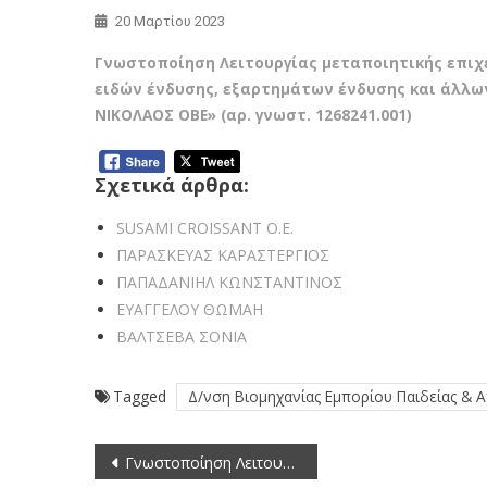
20 Μαρτίου 2023
Γνωστοποίηση Λειτουργίας μεταποιητικής επι
ειδών ένδυσης, εξαρτημάτων ένδυσης και άλλω
ΝΙΚΟΛΑΟΣ ΟΒΕ» (αρ. γνωστ. 1268241.001)
Σχετικά άρθρα:
SUSAMI CROISSANT O.E.
ΠΑΡΑΣΚΕΥΑΣ ΚΑΡΑΣΤΕΡΓΙΟΣ
ΠΑΠΑΔΑΝΙΗΛ ΚΩΝΣΤΑΝΤΙΝΟΣ
ΕΥΑΓΓΕΛΟΥ ΘΩΜΑΗ
ΒΑΛΤΣΕΒΑ ΣΟΝΙΑ
Tagged
Δ/νση Βιομηχανίας Εμπορίου Παιδείας & 
Πλοήγηση
Γνωστοποίηση Λειτουργίας μεταποιητικής επιχείρησης κατασκευής εξαρτημάτων ένδυσης και άλλων ειδών από γουνόδερμα «ΑΘΑΝΑΣΙΟΣ ΜΑΡΑΝΗΣ» (αρ. γνωστ. 1266737.001)