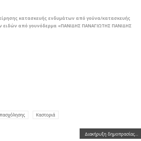
χείρησης κατασκευής ενδυμάτων από γούνα/κατασκευής
ν ειδών από γουνόδερμα «ΠΑΝΙΔΗΣ ΠΑΝΑΓΙΩΤΗΣ ΠΑΝΙΔΗΣ
Απασχόλησης
Καστοριά
Διακήρυξη δημοπρασίας για την παραχώρηση κατά χρήση ακινήτου έκτασης 10.532 τ.μ. στο αγρόκτημα Πολυανέμου