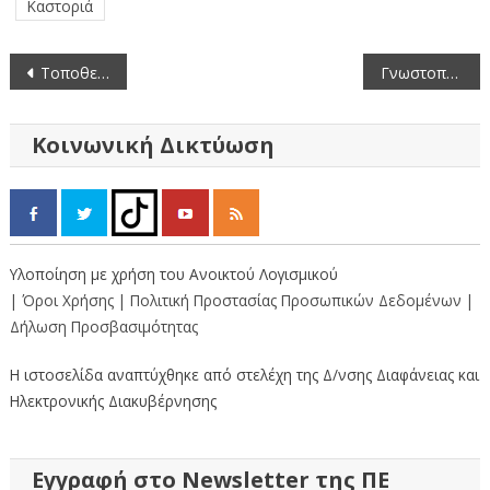
Καστοριά
Πλοήγηση
Τοποθετήθηκαν Νέες Πινακίδες Υπόδειξης Ταχύτητας από την Περιφερειακή Ενότητα Καστοριάς.
Γνωστοποίηση Εγκατάστασης επιχείρησης κατασκευής ενδυμάτων από γούνα αποκλειστικά προς εξαγωγή «ΣΤΕΡΓΙΟΣ ΓΟΥΔΗΣ» (αρ. γνωστ. 1268248)
άρθρων
Κοινωνική Δικτύωση
Υλοποίηση με χρήση του Ανοικτού Λογισμικού
| Όροι Χρήσης
| Πολιτική Προστασίας Προσωπικών Δεδομένων
|
Δήλωση Προσβασιμότητας
Η ιστοσελίδα αναπτύχθηκε από στελέχη της Δ/νσης Διαφάνειας και
Ηλεκτρονικής Διακυβέρνησης
Εγγραφή στο Newsletter της ΠΕ