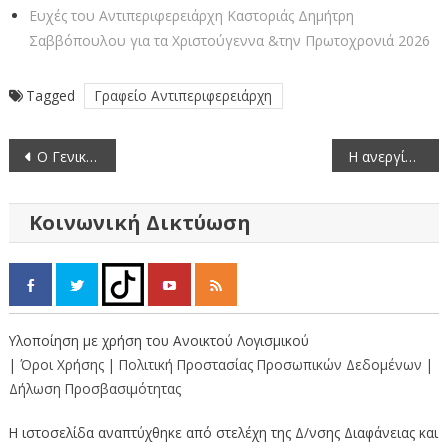
Ευχές του Αντιπεριφερειάρχη Καστοριάς Δημήτρη
Σαββόπουλου για τα Χριστούγεννα &την Πρωτοχρονιά 2026
Tagged
Γραφείο Αντιπεριφερειάρχη
Πλοήγηση
Ο Γενικός Επιθεωρητής Αστυνομίας Βορείου Ελλάδος στον Αντιπεριφερειάρχη Καστοριάς.
Η ανεργία στο επίκεντρο ευρείας σύσκεψης της Π.Ε. Καστοριάς.
άρθρων
Κοινωνική Δικτύωση
Υλοποίηση με χρήση του Ανοικτού Λογισμικού
| Όροι Χρήσης
| Πολιτική Προστασίας Προσωπικών Δεδομένων
|
Δήλωση Προσβασιμότητας
Η ιστοσελίδα αναπτύχθηκε από στελέχη της Δ/νσης Διαφάνειας και