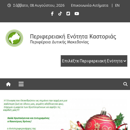
Skip
Σάββατο, 08 Αυγούστου, 2026
Επικοινωνία-Αιτήματα
EN
to
content
Περιφερειακή Ενότητα Καστοριάς
Περιφερειακή Ενότητα Καστοριάς