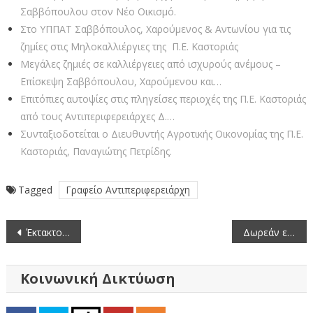
Σαββόπουλου στον Νέο Οικισμό.
Στο ΥΠΠΑΤ Σαββόπουλος, Χαρούμενος & Αντωνίου για τις
ζημίες στις Μηλοκαλλιέργιες της Π.Ε. Καστοριάς
Μεγάλες ζημιές σε καλλιέργειες από ισχυρούς ανέμους –
Επίσκεψη Σαββόπουλου, Χαρούμενου και…
Επιτόπιες αυτοψίες στις πληγείσες περιοχές της Π.Ε. Καστοριάς
από τους Αντιπεριφερειάρχες Δ.…
Συνταξιοδοτείται ο Διευθυντής Αγροτικής Οικονομίας της Π.Ε.
Καστοριάς, Παναγιώτης Πετρίδης.
Tagged
Γραφείο Αντιπεριφερειάρχη
Πλοήγηση
Έκτακτοι Ψεκασμοί για την αντιμετώπιση του Καταρροϊκού Πυρετού από την Περιφέρεια Δυτικής Μακεδονίας. Δείτε που θα γίνουν ψεκασμοί στην ΠΕ Καστοριάς
Δωρεάν εξ’αποστάσεως σεμιναριακά μαθήματα V-Xelerate
άρθρων
Κοινωνική Δικτύωση