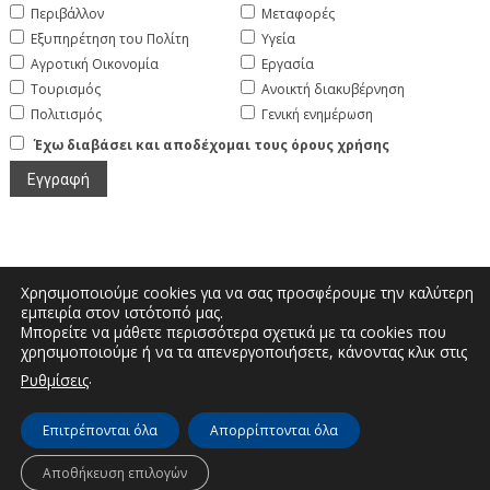
Περιβάλλον
Μεταφορές
Εξυπηρέτηση του Πολίτη
Υγεία
Αγροτική Οικονομία
Εργασία
Τουρισμός
Ανοικτή διακυβέρνηση
Πολιτισμός
Γενική ενημέρωση
Έχω διαβάσει και αποδέχομαι τους όρους χρήσης
Χρησιμοποιούμε cookies για να σας προσφέρουμε την καλύτερη
εμπειρία στον ιστότοπό μας.
Μπορείτε να μάθετε περισσότερα σχετικά με τα cookies που
Μεγάλου Αλεξάνδρου και Διοικητηρίου |
χρησιμοποιούμε ή να τα απενεργοποιήσετε, κάνοντας κλικ στις
Τηλέφωνο: 2467350200 | Email:
.
Ρυθμίσεις
info.kastoria@pdm.gov.gr
Επιτρέπονται όλα
Απορρίπτονται όλα
© Διεύθυνση Διαφάνειας & Ηλεκτρονικής Διακυβέρνησης | Περιφερειακή
Αποθήκευση επιλογών
Ενότητα Καστοριάς | 2026