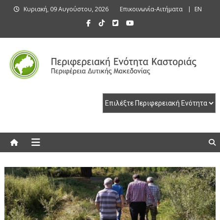
Skip
Κυριακή, 09 Αυγούστου, 2026
Επικοινωνία-Αιτήματα
EN
to
content
Περιφερειακή Ενότητα Καστοριάς
Περιφερειακή Ενότητα Καστοριάς