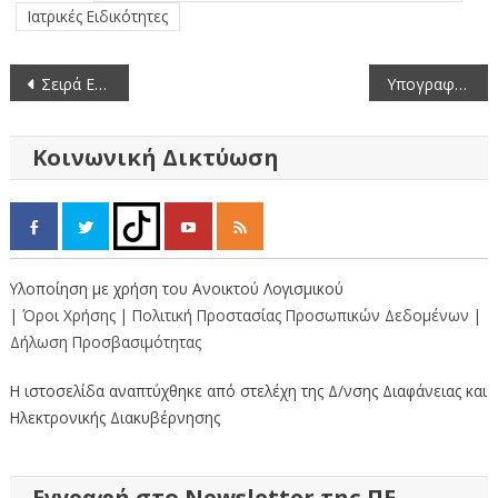
Ιατρικές Ειδικότητες
Πλοήγηση
Σειρά Επαφών και Υπογραφή Σύμβασης στην Π.Ε. Καστοριάς από τον Περιφερειάρχη Δυτικής Μακεδονίας.
Υπογραφή Προγραμματικής Σύμβασης για τον Σύμβουλο Υποστήριξης για τη Δημιουργία Πρότυπου Κέντρου Αυτισμού στην Π.Ε. Καστοριάς.
άρθρων
Κοινωνική Δικτύωση
Υλοποίηση με χρήση του Ανοικτού Λογισμικού
| Όροι Χρήσης
| Πολιτική Προστασίας Προσωπικών Δεδομένων
|
Δήλωση Προσβασιμότητας
Η ιστοσελίδα αναπτύχθηκε από στελέχη της Δ/νσης Διαφάνειας και
Ηλεκτρονικής Διακυβέρνησης
Εγγραφή στο Newsletter της ΠΕ