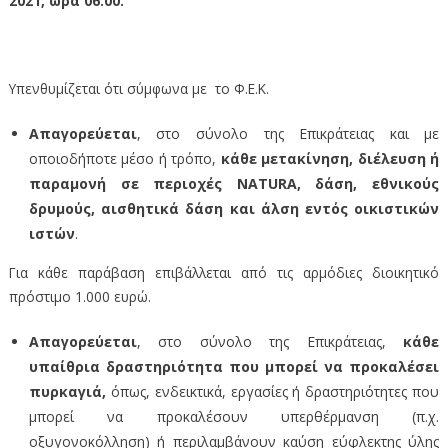
2021, ώρα 06:00.
Υπενθυμίζεται ότι σύμφωνα με το Φ.Ε.Κ.
Απαγορεύεται
, στο σύνολο της Επικράτειας και με
οποιοδήποτε μέσο ή τρόπο,
κάθε μετακίνηση, διέλευση ή
παραμονή σε περιοχές NATURA, δάση, εθνικούς
δρυμούς, αισθητικά δάση και άλση εντός οικιστικών
ιστών
.
Για κάθε παράβαση επιβάλλεται από τις αρμόδιες διοικητικό
πρόστιμο 1.000 ευρώ.
Απαγορεύεται
, στο σύνολο της Επικράτειας,
κάθε
υπαίθρια δραστηριότητα που μπορεί να προκαλέσει
πυρκαγιά,
όπως, ενδεικτικά, εργασίες ή δραστηριότητες που
μπορεί να προκαλέσουν υπερθέρμανση (π.χ.
οξυγονοκόλληση) ή περιλαμβάνουν καύση εύφλεκτης ύλης