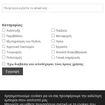
Κατηγορίες:
Ανάπτυξη
Παιδεία
Περιβάλλον
Μεταφορές
Εξυπηρέτηση του Πολίτη
Υγεία
Αγροτική Οικονομία
Εργασία
Τουρισμός
Ανοικτή διακυβέρνηση
Πολιτισμός
Γενική ενημέρωση
Έχω διαβάσει και αποδέχομαι τους όρους χρήσης
Χρησιμοποιούμε cookies για να σας προσφέρουμε την καλύτερη
εμπειρία στον ιστότοπό μας.
Μπορείτε να μάθετε περισσότερα σχετικά με τα cookies που