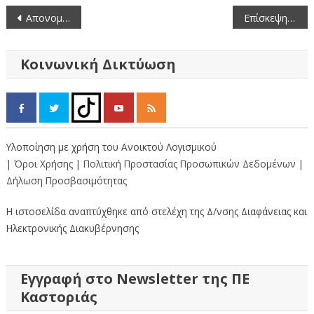
Πλοήγηση
Απονομή Τιμητικής Πλακέτας από τον Αντιπεριφερειάρχη Καστοριάς στην Δ/ντρια Διοικητικού-Οικονομικού.
Επίσκεψη του Προέδρου του Συλλόγου Καστοριέων «ΟΜΟΝΟΙΑ» Νέας Υόρκης και Ελληνοαμερικανών στον Αντιπεριφερειάρχη Καστοριάς.
άρθρων
Κοινωνική Δικτύωση
Υλοποίηση με χρήση του Ανοικτού Λογισμικού
| Όροι Χρήσης
| Πολιτική Προστασίας Προσωπικών Δεδομένων
|
Δήλωση Προσβασιμότητας
Η ιστοσελίδα αναπτύχθηκε από στελέχη της Δ/νσης Διαφάνειας και
Ηλεκτρονικής Διακυβέρνησης
Εγγραφή στο Newsletter της ΠΕ
Καστοριάς