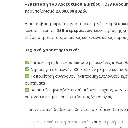
«Επέκταση του Αρδευτικού Δικτύου ΤΟΕΒ Κορομ
προϋπολογισμό
2.000.000 ευρώ
.
Η παρέμβαση αφορά την κατασκευή νέων αρδευτικώ
κάλυψη περίπου
850 στρεμμάτων
καλλιεργήσιμης γη
βιώσιμο τρόπο τους φυσικούς και ενεργειακούς πόρους 
Τεχνικά χαρακτηριστικά:
Κατασκευή αρδευτικού δικτύου με σωλήνες πολυαιθυλ
Δημιουργία δεξαμενής 500 κυβικών μέτρων και αντλ
Τοποθέτηση σύγχρονου ηλεκτρομηχανολογικού εξοπλι
συστήματα.
Ανάπτυξη φωτοβολταϊκού πάρκου ισχύος 415 kW, 
αυτονομία και μείωση του κόστους λειτουργίας.
Η διαγωνιστική διαδικασία θα γίνει το επόμενο δίμηνο
Η
Περιφερειακή Ενότητα Καστοριάς
και η
Περιφέρεια Δ