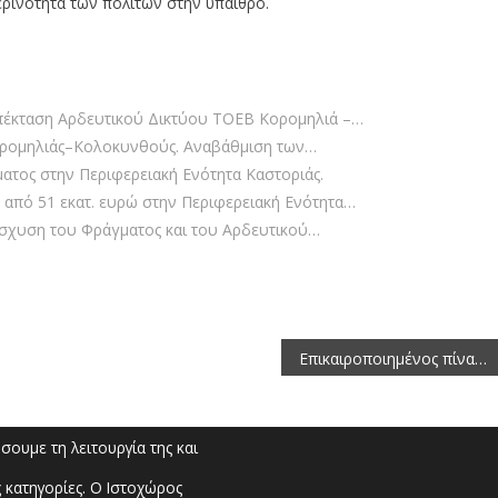
ερινότητα των πολιτών στην ύπαιθρο.
πέκταση Αρδευτικού Δικτύου ΤΟΕΒ Κορομηλιά –…
Κορομηλιάς–Κολοκυνθούς. Αναβάθμιση των…
ατος στην Περιφερειακή Ενότητα Καστοριάς.
 από 51 εκατ. ευρώ στην Περιφερειακή Ενότητα…
νίσχυση του Φράγματος και του Αρδευτικού…
Eπικαιροποιημένος πίνακας ειδικευόμενων και υποψήφιων ιατρών για ειδίκευση στο Γενικό Νοσοκομείο Καστοριάς
ουμε τη λειτουργία της και
 κατηγορίες. Ο Ιστοχώρος