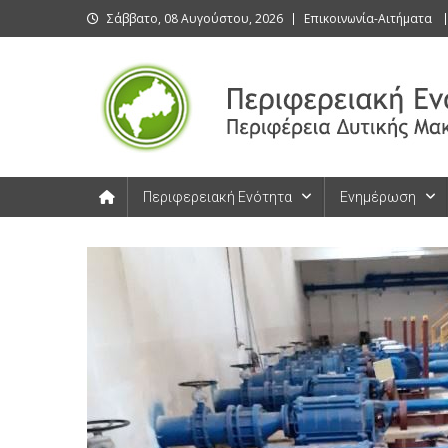
Skip
Σάββατο, 08 Αυγούστου, 2026
Επικοινωνία-Αιτήματα
to
content
Περιφερειακή Ενότητα Καστοριάς
Περιφερειακή Ενότητα Καστοριάς
Περιφερειακή Ενότητα
Ενημέρωση