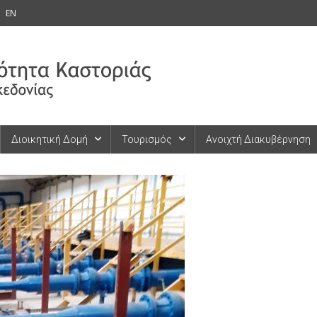
EN
Διοικητική Δομή
Τουρισμός
Ανοιχτή Διακυβέρνηση