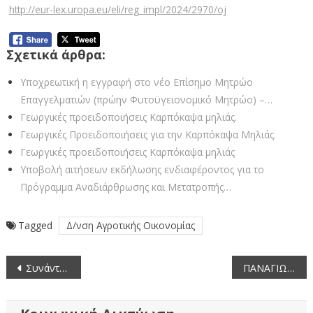
http://eur-lex.uropa.eu/eli/reg_impl/2024/2970/oj
Σχετικά άρθρα:
Υποχρεωτική η εγγραφή στο νέο Επίσημο Μητρώο
Επαγγελματιών (πρώην Φυτοϋγειονομικό Μητρώο) –…
Γεωργικές προειδοποιήσεις Καρπόκαψα μηλιάς.
Γεωργικές Προειδοποιήσεις για την Καρπόκαψα Μηλιάς.
Γεωργικές προειδοποιήσεις Καρπόκαψα μηλιάς
Υποβολή αιτήσεων εκδήλωσης ενδιαφέροντος για το
Πρόγραμμα Αναδιάρθρωσης και Μετατροπής…
Tagged
Δ/νση Αγροτικής Οικονομίας
Πλοήγηση
Συνάντηση Αντιπεριφερειάρχη Δ. Σαββόπουλου με την Ένωση Προέδρων Τοπικών και Κοινοτικών Κοινοτήτων της Π.Ε. Καστοριάς.
ΠΑΝΑΓΙΩΤΗΣ ΤΑΣΣΟΠΟΥΛΟΣ
άρθρων