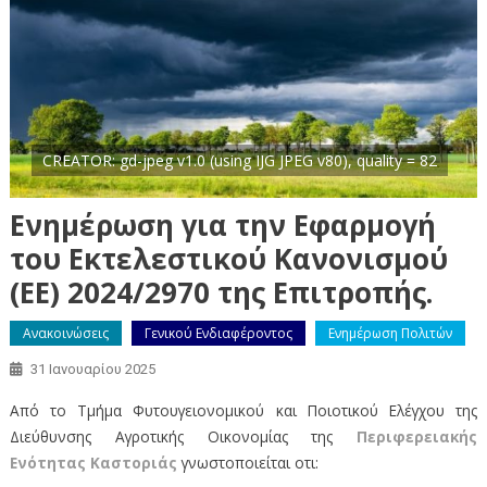
CREATOR: gd-jpeg v1.0 (using IJG JPEG v80), quality = 82
Ενημέρωση για την Εφαρμογή
του Εκτελεστικού Κανονισμού
(ΕΕ) 2024/2970 της Επιτροπής.
Ανακοινώσεις
Γενικού Ενδιαφέροντος
Ενημέρωση Πολιτών
31 Ιανουαρίου 2025
Από το Τμήμα Φυτουγειονομικού και Ποιοτικού Ελέγχου της
Διεύθυνσης Αγροτικής Οικονομίας της
Περιφερειακής
Ενότητας Καστοριάς
γνωστοποιείται οτι: