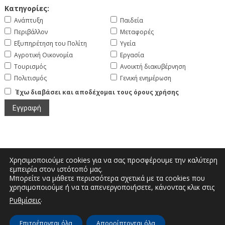
Κατηγορίες:
Ανάπτυξη
Παιδεία
Περιβάλλον
Μεταφορές
Εξυπηρέτηση του Πολίτη
Υγεία
Αγροτική Οικονομία
Εργασία
Τουρισμός
Ανοικτή διακυβέρνηση
Πολιτισμός
Γενική ενημέρωση
Έχω διαβάσει και αποδέχομαι τους όρους χρήσης
Χρησιμοποιούμε cookies για να σας προσφέρουμε την καλύτερη
εμπειρία στον ιστότοπό μας.
Μπορείτε να μάθετε περισσότερα σχετικά με τα cookies που
Μεγάλου Αλεξάνδρου και Διοικητηρίου |
χρησιμοποιούμε ή να τα απενεργοποιήσετε, κάνοντας κλικ στις
Τηλέφωνο: 2467350200 | Email:
.
Ρυθμίσεις
info.kastoria@pdm.gov.gr
Επιτρέπονται όλα
Απορρίπτονται όλα