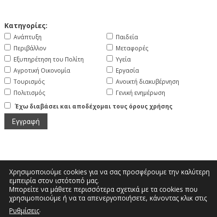
Κατηγορίες:
Ανάπτυξη
Παιδεία
Περιβάλλον
Μεταφορές
Εξυπηρέτηση του Πολίτη
Υγεία
Αγροτική Οικονομία
Εργασία
Τουρισμός
Ανοικτή διακυβέρνηση
Πολιτισμός
Γενική ενημέρωση
Έχω διαβάσει και αποδέχομαι τους όρους χρήσης
Χρησιμοποιούμε cookies για να σας προσφέρουμε την καλύτερη
εμπειρία στον ιστότοπό μας.
Μπορείτε να μάθετε περισσότερα σχετικά με τα cookies που
Μεγάλου Αλεξάνδρου και Διοικητηρίου |
χρησιμοποιούμε ή να τα απενεργοποιήσετε, κάνοντας κλικ στις
Τηλέφωνο: 2467350200 | Email:
.
Ρυθμίσεις
info.kastoria@pdm.gov.gr