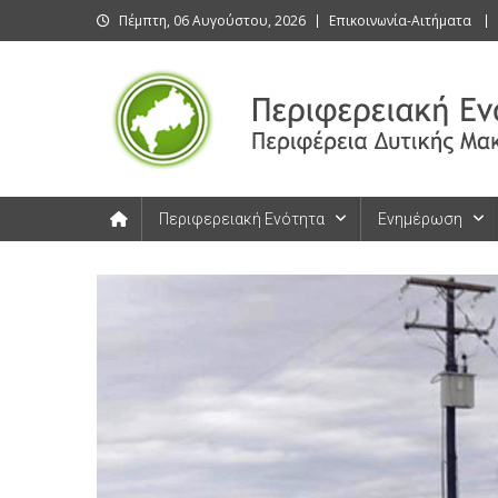
Skip
Πέμπτη, 06 Αυγούστου, 2026
Επικοινωνία-Αιτήματα
to
content
Περιφερειακή Ενότητα Καστοριάς
Περιφερειακή Ενότητα Καστοριάς
Περιφερειακή Ενότητα
Ενημέρωση