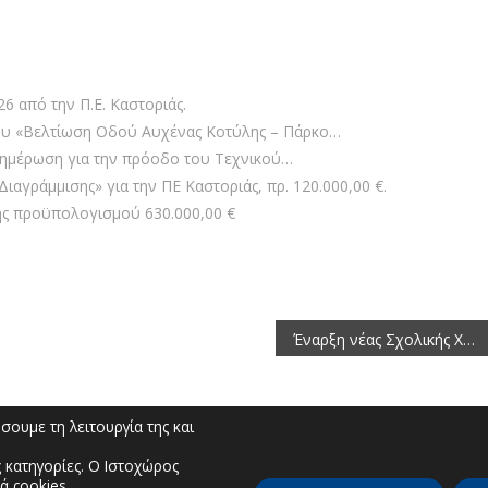
6 από την Π.Ε. Καστοριάς.
ου «Βελτίωση Οδού Αυχένας Κοτύλης – Πάρκο…
νημέρωση για την πρόοδο του Τεχνικού…
ιαγράμμισης» για την ΠΕ Καστοριάς, πρ. 120.000,00 €.
ης προϋπολογισμού 630.000,00 €
Έναρξη νέας Σχολικής Χρονιάς. Ο Αντιπεριφερειάρχης Καστοριάς σε Αγιασμούς Σχολείων.
ουμε τη λειτουργία της και
 κατηγορίες. Ο Ιστοχώρος
ά cookies.