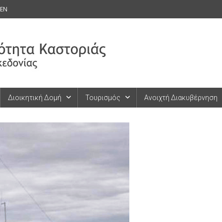
EN
Διοικητική Δομή
Τουρισμός
Ανοιχτή Διακυβέρνηση