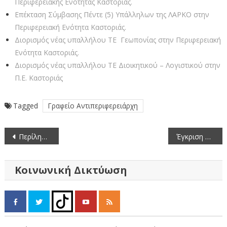
Περιφερειακής Ενότητας Καστοριάς.
Επέκταση Σύμβασης Πέντε (5) Υπάλληλων της ΛΑΡΚΟ στην
Περιφερειακή Ενότητα Καστοριάς.
Διορισμός νέας υπαλλήλου ΤΕ Γεωπονίας στην Περιφερειακή
Ενότητα Καστοριάς.
Διορισμός νέας υπαλλήλου ΤΕ Διοικητικού – Λογιστικού στην
Π.Ε. Καστοριάς
Tagged
Γραφείο Αντιπεριφερειάρχη
Πλοήγηση
Περίληψη Διακήρυξης: Προμήθεια Ανταλλακτικών, Ελαστικών & Υπηρεσιών Επισκευής Οχημάτων-Μηχανημάτων Έργου Π.Ε. Καστοριάς
Έγκριση 37.000€ για την ενίσχυση της Πολιτικής Προστασίας, στην Π.Ε. Καστοριάς, ενόψει Χειμερινών Καιρικών Φαινομένων
άρθρων
Κοινωνική Δικτύωση