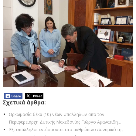
Σχετικά άρθρα:
Ορκωμοσία δέκα (10) νέων υπαλλήλων από τον
Περιφερειάρχη Δυτικής Μακεδονίας Γιώργο Αμανατίδη…
Έξι υπάλληλοι εντάσσονται στο ανθρώπινο δυναμικό της