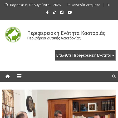
Skip
Παρασκευή, 07 Αυγούστου, 2026
Επικοινωνία-Αιτήματα
EN
to
content
Περιφερειακή Ενότητα Καστοριάς
Περιφερειακή Ενότητα Καστοριάς