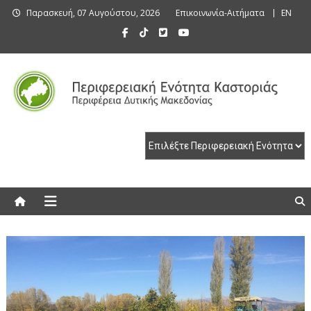
Skip
Παρασκευή, 07 Αυγούστου, 2026
Επικοινωνία-Αιτήματα
EN
to
content
Περιφερειακή Ενότητα Καστοριάς
Περιφερειακή Ενότητα Καστοριάς