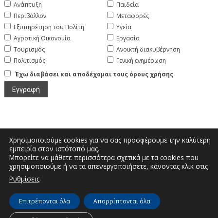
Ανάπτυξη
Παιδεία
Περιβάλλον
Μεταφορές
Εξυπηρέτηση του Πολίτη
Υγεία
Αγροτική Οικονομία
Εργασία
Τουρισμός
Ανοικτή διακυβέρνηση
Πολιτισμός
Γενική ενημέρωση
Έχω διαβάσει και αποδέχομαι τους όρους χρήσης
Χρησιμοποιούμε cookies για να σας προσφέρουμε την καλύτερη
εμπειρία στον ιστότοπό μας.
Μπορείτε να μάθετε περισσότερα σχετικά με τα cookies που
Μεγάλου Αλεξάνδρου και Διοικητηρίου |
χρησιμοποιούμε ή να τα απενεργοποιήσετε, κάνοντας κλικ στις
Τηλέφωνο: 2467350200 | Email:
.
Ρυθμίσεις
info.kastoria@pdm.gov.gr
Επιτρέπονται όλα
Απορρίπτονται όλα
© Διεύθυνση Διαφάνειας & Ηλεκτρονικής Διακυβέρνησης | Περιφερειακή