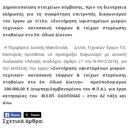
Δημοσιοποίηση στοιχείων σύμβασης, πριν τη διενέργεια
κλήρωσης για τη συγκρότηση επιτροπής διαγωνισμού
του έργου με τίτλο: «Συντήρηση υφισταμένων μικρών
τεχνικών- κατασκευή τάφρων & τοίχων στερέωσης
στηθαίων στο Επ. Οδικό Δίκτυο»
Η Περιφέρεια Δυτικής Μακεδονίας -Δ/νση Τεχνικών Έργων Π.Ε.
Καστοριάς προτίθεται να προκηρύξει διαγωνισμό µε ανοικτή
διαδικασία επιλογής αναδόχου (άρθρο 27 του Ν.4412/2016), για
την εκτέλεση του έργου
«
Συντήρηση υφισταμένων μικρών
τεχνικών- κατασκευή τάφρων & τοίχων στερέωσης
στηθαίων στο Επ. Οδικό Δίκτυο
»
προϋπολογισμού
200.000,00 € (συμπεριλαμβανομένου του Φ.Π.Α.), για έργα
κατηγορίας του Μ.Ε.ΕΠ. ΟΔΟΠΟΙΙΑΣ –
στην Α2 τάξη και
άνω.
Σχετικά άρθρα: