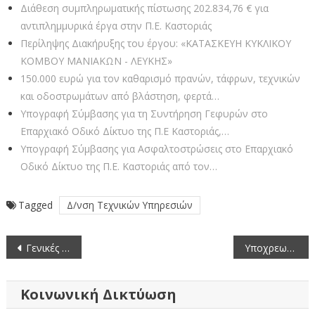
Διάθεση συμπληρωματικής πίστωσης 202.834,76 € για
αντιπλημμυρικά έργα στην Π.Ε. Καστοριάς
Περίληψης Διακήρυξης του έργου: «ΚΑΤΑΣΚΕΥΗ ΚΥΚΛΙΚΟΥ
ΚΟΜΒΟΥ ΜΑΝΙΑΚΩΝ - ΛΕΥΚΗΣ»
150.000 ευρώ για τον καθαρισμό πρανών, τάφρων, τεχνικών
και οδοστρωμάτων από βλάστηση, φερτά…
Υπογραφή Σύμβασης για τη Συντήρηση Γεφυρών στο
Επαρχιακό Οδικό Δίκτυο της Π.Ε Καστοριάς,…
Υπογραφή Σύμβασης για Ασφαλτοστρώσεις στο Επαρχιακό
Οδικό Δίκτυο της Π.Ε. Καστοριάς από τον…
Tagged
Δ/νση Τεχνικών Υπηρεσιών
Πλοήγηση
Γενικές Οδηγίες Και Μέτρα Προστασίας από Καύσωνα
Υποχρεωτική η Άσκηση Εκλογικού Δικαιώματος
άρθρων
Κοινωνική Δικτύωση