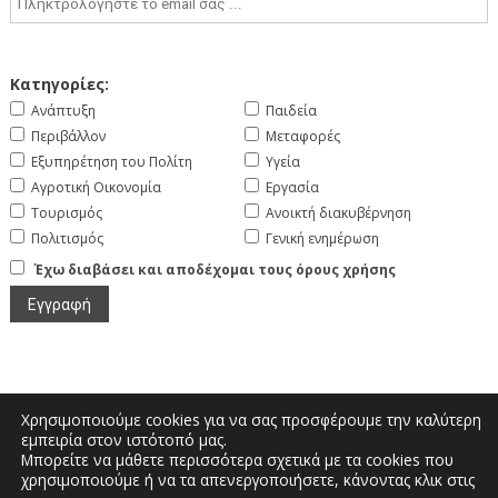
Κατηγορίες:
Ανάπτυξη
Παιδεία
Περιβάλλον
Μεταφορές
Εξυπηρέτηση του Πολίτη
Υγεία
Αγροτική Οικονομία
Εργασία
Τουρισμός
Ανοικτή διακυβέρνηση
Πολιτισμός
Γενική ενημέρωση
Έχω διαβάσει και αποδέχομαι τους όρους χρήσης
Χρησιμοποιούμε cookies για να σας προσφέρουμε την καλύτερη
εμπειρία στον ιστότοπό μας.
Μπορείτε να μάθετε περισσότερα σχετικά με τα cookies που
Μεγάλου Αλεξάνδρου και Διοικητηρίου |
χρησιμοποιούμε ή να τα απενεργοποιήσετε, κάνοντας κλικ στις
Τηλέφωνο: 2467350200 | Email: