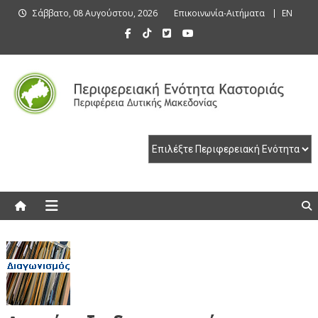
Skip
Σάββατο, 08 Αυγούστου, 2026
Επικοινωνία-Αιτήματα
EN
to
content
Περιφερειακή Ενότητα Καστοριάς
Περιφερειακή Ενότητα Καστοριάς