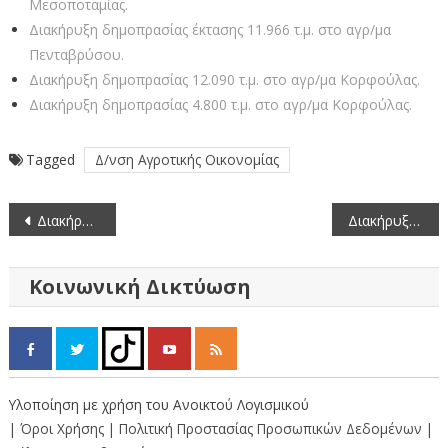
Μεσοποταμίας.
Διακήρυξη δημοπρασίας έκτασης 11.966 τ.μ. στο αγρ/μα
Πενταβρύσου.
Διακήρυξη δημοπρασίας 12.090 τ.μ. στο αγρ/μα Κορφούλας.
Διακήρυξη δημοπρασίας 4.800 τ.μ. στο αγρ/μα Κορφούλας.
Tagged
Δ/νση Αγροτικής Οικονομίας
Πλοήγηση
Διακήρυξη δημοπρασίας για την παραχώρηση κατά χρήση ακινήτου έκτασης 3.337 τ.μ. στο αγρόκτημα Αγίου Αντωνίου, νομού Καστοριάς
Διακήρυξη δημοπρασίας για την παραχώρηση κατά χρήση ακινήτου έκτασης 6.700 τ.μ. τ.μ. στο αγρόκτημα Αγίου Αντωνίου, νομού Καστοριάς
άρθρων
Κοινωνική Δικτύωση
Υλοποίηση με χρήση του Ανοικτού Λογισμικού
| Όροι Χρήσης
| Πολιτική Προστασίας Προσωπικών Δεδομένων
|