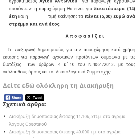
αγροκτήματος
Αγίου Αντωνίου
για παραγωγή αγροτικών
προϊόντων∙ η παραχώρηση θα είναι για
δεκατέσσερα (14)
έτη
και η τιμή εκκίνησης τα
πέντε (5,00) ευρώ ανά
στρέμμα και ανά έτος
.
Α π ο φ α σ ί ζ ε ι
Τη διεξαγωγή δημοπρασίας για την παραχώρηση κατά χρήση
έκτασης για παραγωγή αγροτικών προϊόντων σύμφωνα με τις
διατάξεις των άρθρων 4 κ΄ 10 του Ν.4061/2012, με τους
ακόλουθους όρους και τα Δικαιολογητικά Συμμετοχής:
Δείτε εδώ ολόκληρη τη Διακήρυξη
Σχετικά άρθρα:
Διακήρυξη δημοπρασίας έκτασης 11.106,51τ.μ. στο αγρ/μα
Άργους Ορεστικού
Διακήρυξη δημοπρασίας έκτασης 40.000 τ.μ. στο αγρ/μα