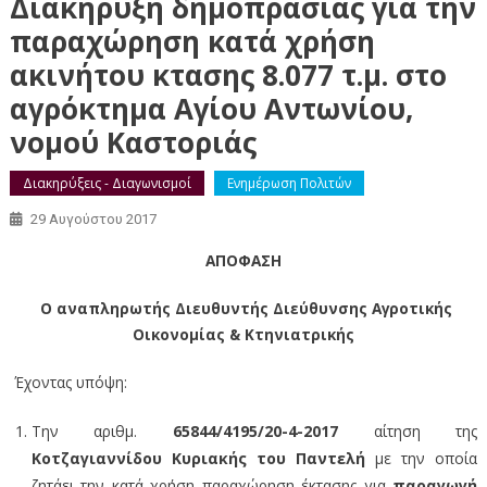
Διακήρυξη δημοπρασίας για την
παραχώρηση κατά χρήση
ακινήτου κτασης 8.077 τ.μ. στο
αγρόκτημα Αγίου Αντωνίου,
νομού Καστοριάς
Διακηρύξεις - Διαγωνισμοί
Ενημέρωση Πολιτών
29 Αυγούστου 2017
ΑΠΟΦΑΣΗ
Ο αναπληρωτής Διευθυντής Διεύθυνσης Αγροτικής
Οικονομίας & Κτηνιατρικής
Έχοντας υπόψη:
Την αριθμ.
65844/4195/20-4-2017
αίτηση της
Κοτζαγιαννίδου Κυριακής του Παντελή
με την οποία
ζητάει την κατά χρήση παραχώρηση έκτασης για
παραγωγή