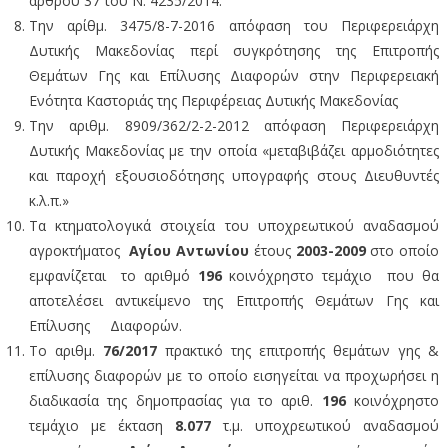
άρθρου 37 του Ν. 4235/2014.
Την αρίθμ. 3475/8-7-2016 απόφαση του Περιφερειάρχη
Δυτικής Μακεδονίας περί συγκρότησης της Επιτροπής
Θεμάτων Γης και Επίλυσης Διαφορών στην Περιφερειακή
Ενότητα Καστοριάς της Περιφέρειας Δυτικής Μακεδονίας
Την αριθμ. 8909/362/2-2-2012 απόφαση Περιφερειάρχη
Δυτικής Μακεδονίας με την οποία «μεταβιβάζει αρμοδιότητες
και παροχή εξουσιοδότησης υπογραφής στους Διευθυντές
κ.λ.π.»
Τα κτηματολογικά στοιχεία του υποχρεωτικού αναδασμού
αγροκτήματος
Αγίου Αντωνίου
έτους
2003-2009
στο οποίο
εμφανίζεται το αριθμό
196
κοινόχρηστο τεμάχιο που θα
αποτελέσει αντικείμενο της Επιτροπής Θεμάτων Γης και
Επίλυσης Διαφορών.
Το αριθμ.
76/2017
πρακτικό της επιτροπής θεμάτων γης &
επίλυσης διαφορών με το οποίο εισηγείται να προχωρήσει η
διαδικασία της δημοπρασίας για το αριθ.
196
κοινόχρηστο
τεμάχιο με έκταση
8.077
τ.μ. υποχρεωτικού αναδασμού