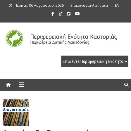
Skip
Πέμπτη, 06 Αυγούστου, 2026
Επικοινωνία-Αιτήματα
EN
to
content
Περιφερειακή Ενότητα Καστοριάς
Περιφερειακή Ενότητα Καστοριάς