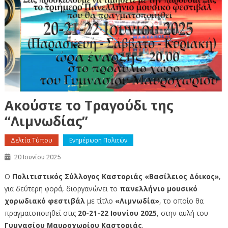
Ακούστε το Τραγούδι της
“Λιμνωδίας”
Δελτία Τύπου
Ενημέρωση Πολιτών
20 Ιουνίου 2025
Ο
Πολιτιστικός Σύλλογος Καστοριάς «Βασίλειος Δόικος»
,
για δεύτερη φορά, διοργανώνει το
πανελλήνιο μουσικό
χορωδιακό φεστιβάλ
με τίτλο
«Λιμνωδία»
, το οποίο θα
πραγματοποιηθεί στις
20-21-22 Ιουνίου 2025
, στην αυλή του
Γυμνασίου Μαυροχωρίου Καστοριάς
.