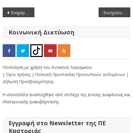
Πλοήγηση
Ενημέρωση σχετικά με την εμφάνιση του επιβλαβούς οργανισμού καραντίνας, Scirtothrips dorsalis.
Ενισχύοντας τη φωνή της Καστοριάς στην Ευρώπη: Επίσκεψη του Ευρωβουλευτή Γιώργου Αυτιά στην Π.Ε. Καστοριάς
άρθρων
Κοινωνική Δικτύωση
Υλοποίηση με χρήση του Ανοικτού Λογισμικού
| Όροι Χρήσης
| Πολιτική Προστασίας Προσωπικών Δεδομένων
|
Δήλωση Προσβασιμότητας
Η ιστοσελίδα αναπτύχθηκε από στελέχη της Δ/νσης Διαφάνειας και
Ηλεκτρονικής Διακυβέρνησης
Εγγραφή στο Newsletter της ΠΕ
Καστοριάς