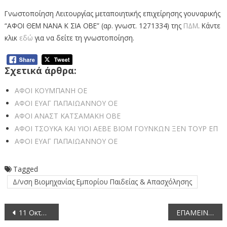
Γνωστοποίηση Λειτουργίας μεταποιητικής επιχείρησης γουναρικής
“ΑΦΟΙ ΘΕΜ ΝΑΝΑ Κ ΣΙΑ ΟΒΕ” (αρ. γνωστ. 1271334) της
ΠΔΜ
. Κάντε
κλικ
εδώ
για να δείτε τη γνωστοποίηση.
Σχετικά άρθρα:
ΑΦΟΙ ΚΟΥΜΠΑΝΗ ΟΕ
ΑΦΟΙ ΕΥΑΓ ΠΑΠΑΙΩΑΝΝΟΥ ΟΕ
ΑΦΟΙ ΑΝΑΣΤ ΚΑΤΣΑΜΑΚΗ ΟΒΕ
ΑΦΟΙ ΤΣΟΥΚΑ ΚΑΙ ΥΙΟΙ ΑΕΒΕ ΒΙΟΜ ΓΟΥΝΚΩΝ ΞΕΝ ΤΟΥΡ ΕΠ
ΑΦΟΙ ΕΥΑΓ ΠΑΠΑΙΩΑΝΝΟΥ ΟΕ
Tagged
Δ/νση Βιομηχανίας Εμπορίου Παιδείας & Απασχόλησης
Πλοήγηση
11 Οκτωβρίου, Άργος Ορεστικό Μουσικοθεατρικό Ιστορικό Δρώμενο με τίτλο: “Ο Ύμνος του Παλικαριού”
ΕΠΑΜΕΙΝΩΝΔΑΣ ΠΑΝΑΤΣΑΣ