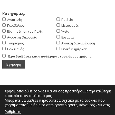
Κατηγορίες:
Ανάπτυξη
Παιδεία
Περιβάλλον
Μεταφορές
Εξυπηρέτηση του Πολίτη
Υγεία
Αγροτική Οικονομία
Εργασία
Τουρισμός
Ανοικτή διακυβέρνηση
Πολιτισμός
Γενική ενημέρωση
Έχω διαβάσει και αποδέχομαι τους όρους χρήσης
Χρησιμοποιούμε cookies για να σας προσφέρουμε την καλύτερη
εμπειρία στον ιστότοπό μας.
Μπορείτε να μάθετε περισσότερα σχετικά με τα cookies που
Μεγάλου Αλεξάνδρου και Διοικητηρίου |
χρησιμοποιούμε ή να τα απενεργοποιήσετε, κάνοντας κλικ στις
Τηλέφωνο: 2467350200 | Email:
.
Ρυθμίσεις
info.kastoria@pdm.gov.gr