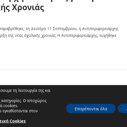
κής Χρονιάς
παραβρέθηκε, τη Δευτέρα 11 Σεπτεμβρίου, η Αντιπεριφερειάρχης
ξη της νέας σχολικής χρονιάς. Η Αντιπεριφερειάρχης, ευχήθηκε
ουμε τη λειτουργία της και
 κατηγορίες. Ο Ιστοχώρος
ά cookies.
Διοικητηρίου | Τηλέφωνο: 2467350200 | Email: 
Επιτρέπονται όλα
s εγκαθίστανται στον
τική Cookies
η Διαφάνειας & Ηλεκτρονικής Διακυβέρνησης | Περιφερειακή Ενότητα Καστο