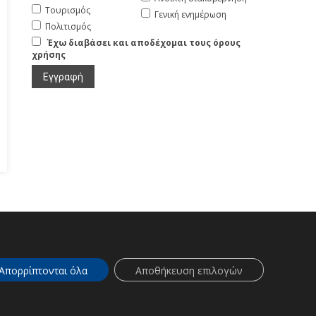
Τουρισμός
Γενική ενημέρωση
Πολιτισμός
Έχω διαβάσει και αποδέχομαι τους όρους
χρήσης
info.kastoria@pdm.gov.gr
Απορρίπτονται όλα
Αποθήκευση επιλογών
ριάς | 2026