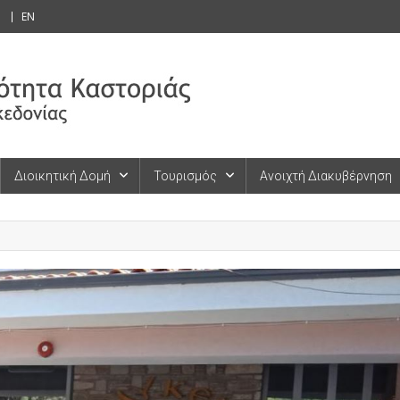
EN
Διοικητική Δομή
Τουρισμός
Ανοιχτή Διακυβέρνηση