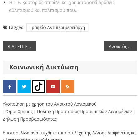
Η Π.Ε. Καστοριάς στηρίζει και χρηματοδοτεί δράσεις
αθλητισμού και πολιτισμού που…
Tagged
Γραφείο Αντιπεριφερειάρχη
Πλοήγηση
ΑΣΕΠ: Εκδόθηκε η 1Σ/2016 για στελέχωση της Υπηρεσίας Ασύλου του Υπ. Εσωτερικών & Διοικητικής Ανασυγκρότησης
Ανοικτός Πρόχειρος Διαγωνισμός για Γραφική, Μηχανογραφική ύλη και χαρτιού της ΠΕ Καστοριάς για το 2016
άρθρων
Κοινωνική Δικτύωση
Υλοποίηση με χρήση του Ανοικτού Λογισμικού
| Όροι Χρήσης
| Πολιτική Προστασίας Προσωπικών Δεδομένων
|
Δήλωση Προσβασιμότητας
Η ιστοσελίδα αναπτύχθηκε από στελέχη της Δ/νσης Διαφάνειας και