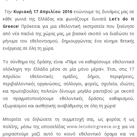
Την
Κυριακή 17 Απριλίου 2016
ενώνουμε τις δυνάμεις μας σε
κάθε γωνιά της Ελλάδας και φωνάζουμε δυνατά
Let’s do it
Greece
! Πρόκειται για μια εθελοντική εκστρατεία που ξεκίνησε
από νέα παιδιά της χώρας μας, με βασικό σκοπό να διαδώσει το
μήνυμα του εθελοντισμού, δημιουργώντας ένα κίνημα θετικής
ενέργειας σε όλη τη χώρα.
Το σύνθημα της δράσης είναι «Πάμε να καθαρίσουμε εθελοντικά
ολόκληρη την Ελλάδα μέσα σε μία μόνο μέρα!». Έτσι, στις 17
Απριλίου εθελοντικές ομάδες, δήμοι, περιφέρειες,
περιβαλλοντικές οργανώσεις, σύλλογοι, φορείς, σχολεία, ιδιώτες
και πρωτοβουλίες πολιτών δίνουμε μεγάλο ραντεβού με σκοπό
να πραγματοποιήσουμε εθελοντικές δράσεις καθαρισμού,
εξωραϊσμού και αισθητικής αναβάθμισης σε όλη τη χώρα!
Μπορείτε να δηλώσετε τη συμμετοχή σας, ως φορέας ή ως
πολίτης, μέσω της ιστοσελίδας
www.letsdoitgreece.org
για να
μοιραστούμε μαζί αυτό το κοινό εθελοντικό όραμα και να