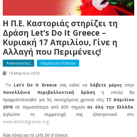
H Π.Ε. Καστοριάς στηρίζει τη
Δράση Let’s Do It Greece –
Κυριακή 17 Απριλίου, Γίνε η
Αλλαγή που Περιμένεις!
Ανακοινώσεις
Ενημέρωση Πολιτών
15 Μαρτίου 2016
Το
Let’s
Do
It
Greece
σας καλεί να
λάβετε μέρος
στην
πανελλήνια περιβαλλοντική δράση
η οποία θα
πραγματοποιηθεί για 5η συνεχόμενη χρονιά στις
17 Απριλίου
2016
σε περισσότερα από 600 σημεία
σε όλη την Ελλάδα
.
Δηλώστε τη συμμετοχή σας ηλεκτρονικά στο
www.letsdoitgreece.org
.
Λίγα λόγια για το
Let
’
s
Do
It
Greece
: