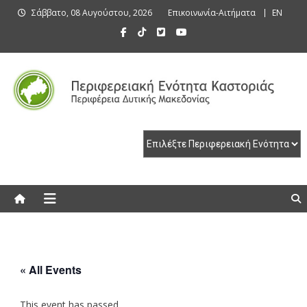
Skip
Σάββατο, 08 Αυγούστου, 2026
Επικοινωνία-Αιτήματα
EN
to
content
Περιφερειακή Ενότητα Καστοριάς
Περιφερειακή Ενότητα Καστοριάς
« All Events
This event has passed.