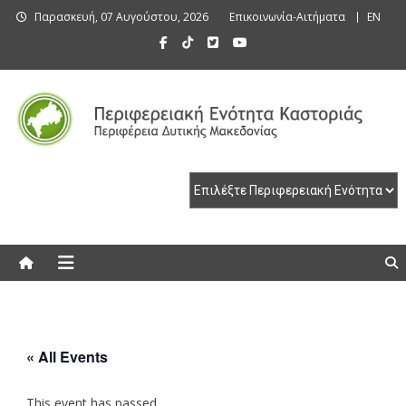
Skip
Παρασκευή, 07 Αυγούστου, 2026
Επικοινωνία-Αιτήματα
EN
to
content
Περιφερειακή Ενότητα Καστοριάς
Περιφερειακή Ενότητα Καστοριάς
« All Events
This event has passed.