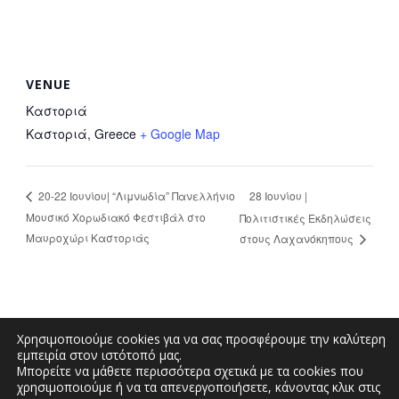
VENUE
Καστοριά
Καστοριά
,
Greece
+ Google Map
28 Ιουνίου |
20-22 Ιουνίου| “Λιμνωδία” Πανελλήνιο
Μουσικό Χορωδιακό Φεστιβάλ στο
Πολιτιστικές Εκδηλώσεις
Μαυροχώρι Καστοριάς
στους Λαχανόκηπους
Χρησιμοποιούμε cookies για να σας προσφέρουμε την καλύτερη
εμπειρία στον ιστότοπό μας.
Μπορείτε να μάθετε περισσότερα σχετικά με τα cookies που
Μεγάλου Αλεξάνδρου και Διοικητηρίου |
χρησιμοποιούμε ή να τα απενεργοποιήσετε, κάνοντας κλικ στις
Τηλέφωνο: 2467350200 | Email: